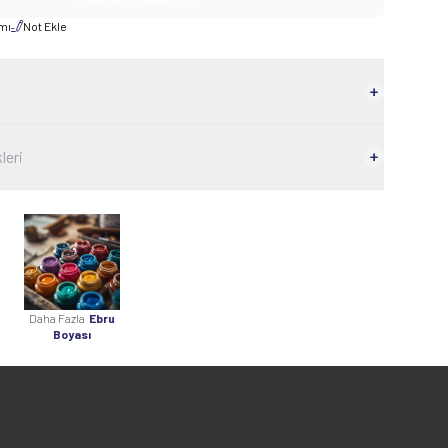
rmı
Not Ekle
leri
Daha Fazla
Ebru
Boyası