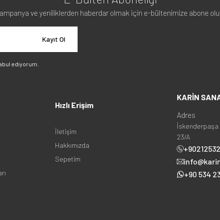
ampanya ve yeniliklerden haberdar olmak için e-bültenimize abone olu
Kayıt Ol
abul ediyorum.
KARİN SAN
Hızlı Erişim
Adres
İskenderpaşa 
İletişim
23/A
Hakkımızda
+9021253
Sepetim
info@kari
arı
+90 534 23