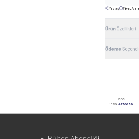
Paylaş
Fiyat Ala
Ürün
Özellikleri
Ödeme
Seçenek
Daha
Fazla
Artdeco
E-Bülten Aboneliği