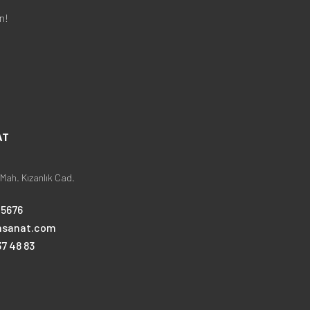
n!
AT
Mah. Kızanlık Cad.
25676
nsanat.com
7 48 83