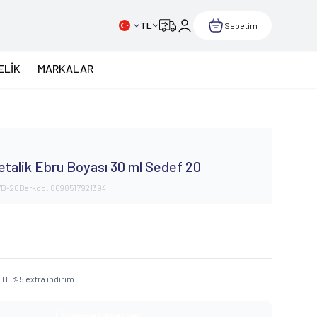
TL
Sepetim
ELİK
MARKALAR
talik Ebru Boyası 30 ml Sedef 20
7B-20
Barkod:
8698517921394
TL
%
5
extra indirim
Gelince Haber Ver