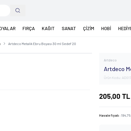
OYALAR
FIRÇA
KAĞIT
SANAT
ÇİZİM
HOBİ
HEDİY
ı
Artdeco Metalik Ebru Boyası 30 ml Sedef 20
Artdeco
Artdeco Me
Ürün Kodu:
AD01
205,00
TL
Havale fiyatı :
194,75