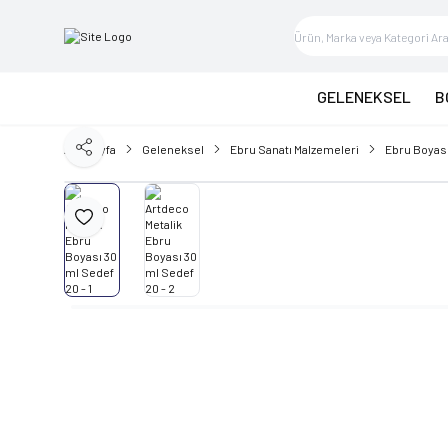
GELENEKSEL
B
Ana Sayfa
Geleneksel
Ebru Sanatı Malzemeleri
Ebru Boyas
Paylaş
Favoriye Ekle