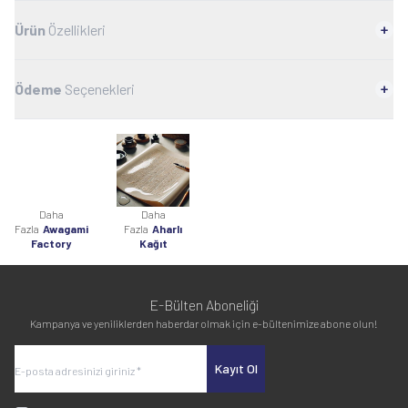
Ürün
Özellikleri
Ödeme
Seçenekleri
Daha
Daha
Fazla
Awagami
Fazla
Aharlı
Factory
Kağıt
E-Bülten Aboneliği
Kampanya ve yeniliklerden haberdar olmak için e-bültenimize abone olun!
Kayıt Ol