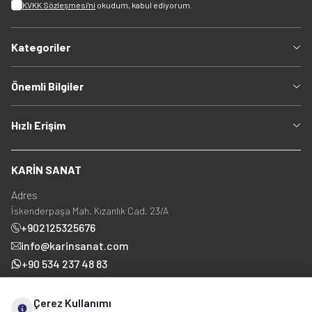
KVKK Sözleşmesi'ni
okudum, kabul ediyorum.
Kategoriler
Önemli Bilgiler
Hızlı Erişim
KARİN SANAT
Adres
İskenderpaşa Mah. Kızanlık Cad. 23/A
+902125325676
info@karinsanat.com
+90 534 237 48 83
Çerez Kullanımı