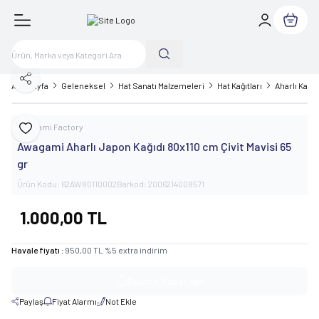
Sepetim
Paylaş
Ana Sayfa
Geleneksel
Hat Sanatı Malzemeleri
Hat Kağıtları
Aharlı Kağıt
Awagami Factory
Favoriye Ekle
Awagami Aharlı Japon Kağıdı 80x110 cm Çivit Mavisi 65
gr
Ürün Kodu:
62AW80110002
Barkod:
2006214008571
1.000,00
TL
Havale fiyatı :
950,00
TL
%
5
extra indirim
Gelince Haber Ver
Paylaş
Fiyat Alarmı
Not Ekle