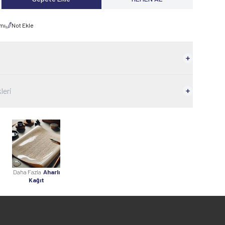
rmı
Not Ekle
leri
Daha Fazla
Aharlı
Kağıt