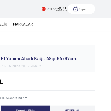
TL
Sepetim
ELİK
MARKALAR
y
 El Yapımı Aharlı Kağıt 48gr.64x97cm.
9764005
Barkod:
2006214076273
L
0
TL
%
5
extra indirim
Sepete Ekle
HEMEN AL