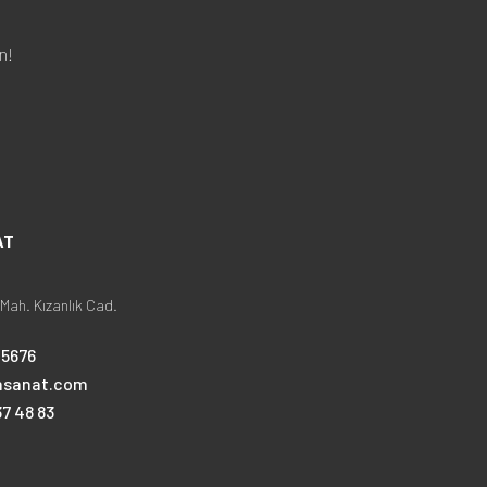
n!
AT
Mah. Kızanlık Cad.
25676
nsanat.com
7 48 83