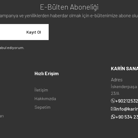
E-Bülten Aboneliği
ampanya ve yeniliklerden haberdar olmak için e-bültenimize abone olu
Kayıt Ol
abul ediyorum.
KARİN SAN
Hızlı Erişim
Adres
İskenderpaşa 
İletişim
23/A
Hakkımızda
+9021253
Sepetim
info@kari
arı
+90 534 23