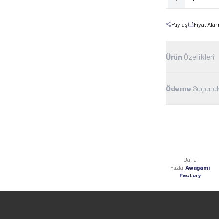
Paylaş
Fiyat Ala
Ürün
Özellikleri
Ödeme
Seçenek
Daha
Fazla
Awagami
Factory