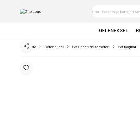
GELENEKSEL
B
Ana Sayfa
Geleneksel
Hat Sanatı Malzemeleri
Hat Kağıtları
Paylaş
Favoriye Ekle