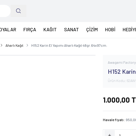
OYALAR
FIRÇA
KAĞIT
SANAT
ÇİZİM
HOBİ
HEDİY
Aharlı Kağıt
H152 Karin El Yapımı Aharlı Kağıt 48gr.64x97cm.
Awagami Factor
H152 Karin
Ürün Kodu:
62AW
1.000,00
T
Havale fiyatı :
950,0