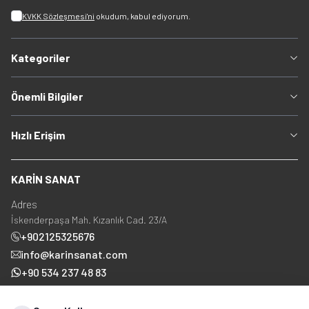
KVKK Sözleşmesi'ni
okudum, kabul ediyorum.
Kategoriler
Önemli Bilgiler
Hızlı Erişim
KARİN SANAT
Adres
İskenderpaşa Mah. Kızanlık Cad. 23/A
+902125325676
info@karinsanat.com
+90 534 237 48 83