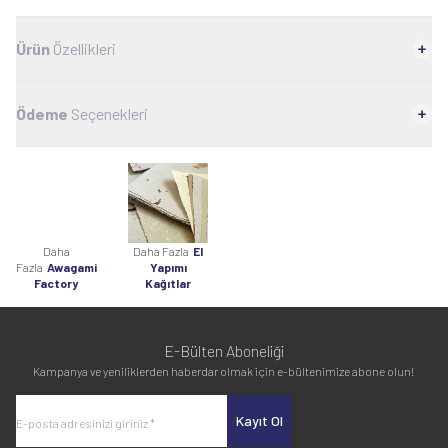
Ürün
Özellikleri
Ödeme
Seçenekleri
Daha
Daha Fazla
El
Fazla
Awagami
Yapımı
Factory
Kağıtlar
E-Bülten Aboneliği
Kampanya ve yeniliklerden haberdar olmak için e-bültenimize abone olun!
Kayıt Ol