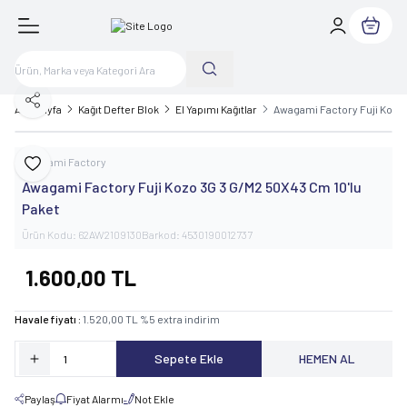
Sepetim
Paylaş
Ana Sayfa
Kağıt Defter Blok
El Yapımı Kağıtlar
Awagami Factory Fuji Kozo 
Awagami Factory
Favoriye Ekle
Awagami Factory Fuji Kozo 3G 3 G/M2 50X43 Cm 10'lu
Paket
Ürün Kodu:
62AW2109130
Barkod:
4530190012737
1.600,00
TL
Havale fiyatı :
1.520,00
TL
%
5
extra indirim
Sepete Ekle
HEMEN AL
Paylaş
Fiyat Alarmı
Not Ekle