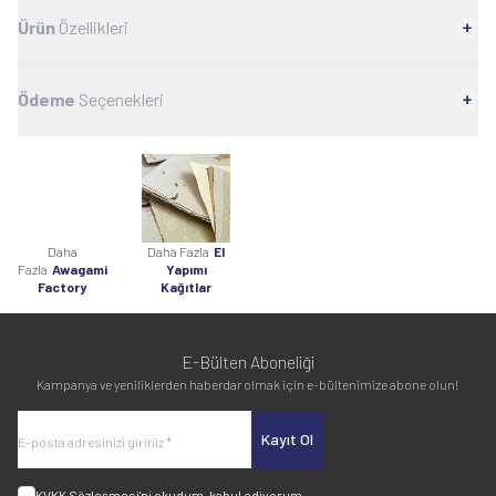
Ürün
Özellikleri
Ödeme
Seçenekleri
Daha
Daha Fazla
El
Fazla
Awagami
Yapımı
Factory
Kağıtlar
E-Bülten Aboneliği
Kampanya ve yeniliklerden haberdar olmak için e-bültenimize abone olun!
Kayıt Ol
KVKK Sözleşmesi'ni
okudum, kabul ediyorum.