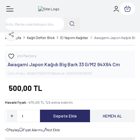
Sepetim
Paylaş
Ana Sayfa
Kağıt Defter Blok
El Yapımı Kağıtlar
Awagami Japon Kağıdı Big 
Awagami Factory
Favoriye Ekle
Awagami Japon Kağıdı Big Bark 33 G/M2 94X64 Cm
Ürün Kodu:
62AW915081100
Barkod:
4530190908283
500,00
TL
Havale fiyatı :
475,00
TL
%
5
extra indirim
Sepete Ekle
HEMEN AL
Paylaş
Fiyat Alarmı
Not Ekle