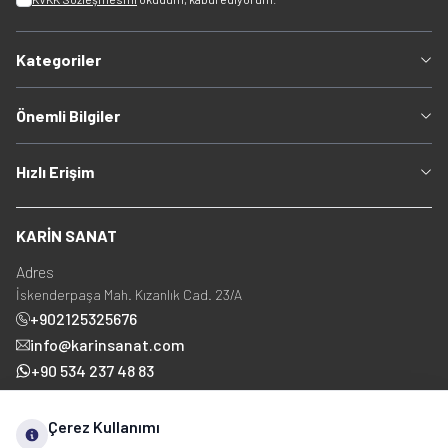
Kategoriler
Önemli Bilgiler
Hızlı Erişim
KARİN SANAT
Adres
İskenderpaşa Mah. Kızanlık Cad. 23/A
+902125325676
info@karinsanat.com
+90 534 237 48 83
Çerez Kullanımı
Sosyal Medya