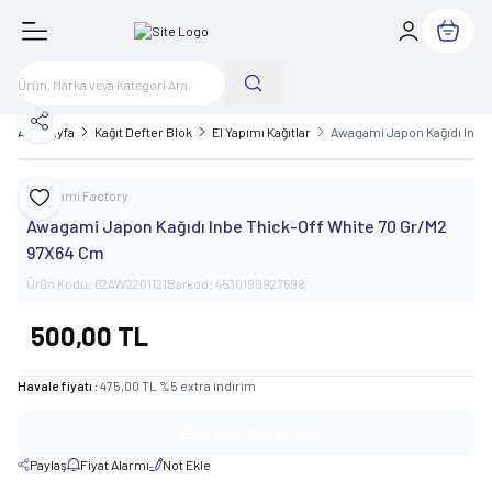
Sepetim
Paylaş
Ana Sayfa
Kağıt Defter Blok
El Yapımı Kağıtlar
Awagami Japon Kağıdı Inbe
Awagami Factory
Favoriye Ekle
Awagami Japon Kağıdı Inbe Thick-Off White 70 Gr/M2
97X64 Cm
Ürün Kodu:
62AW2201121
Barkod:
4530190927598
500,00
TL
Havale fiyatı :
475,00
TL
%
5
extra indirim
Gelince Haber Ver
Paylaş
Fiyat Alarmı
Not Ekle