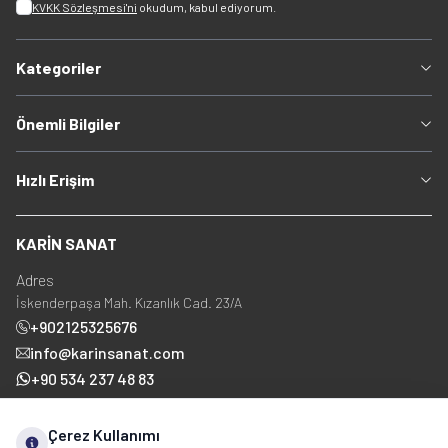
KVKK Sözleşmesi'ni
okudum, kabul ediyorum.
Kategoriler
Önemli Bilgiler
Hızlı Erişim
KARİN SANAT
Adres
İskenderpaşa Mah. Kızanlık Cad. 23/A
+902125325676
info@karinsanat.com
+90 534 237 48 83
Çerez Kullanımı