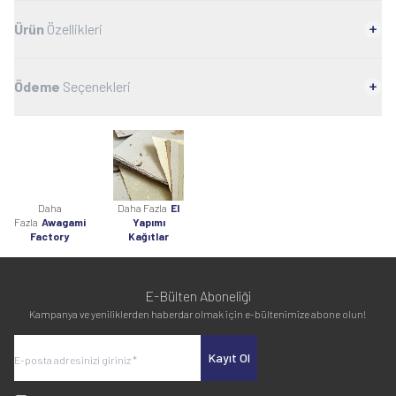
Ürün
Özellikleri
Ödeme
Seçenekleri
Daha
Daha Fazla
El
Fazla
Awagami
Yapımı
Factory
Kağıtlar
E-Bülten Aboneliği
Kampanya ve yeniliklerden haberdar olmak için e-bültenimize abone olun!
Kayıt Ol