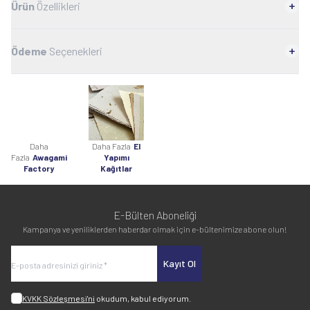
Ürün
Özellikleri
Ödeme
Seçenekleri
Daha
Daha Fazla
El
Fazla
Awagami
Yapımı
Factory
Kağıtlar
E-Bülten Aboneliği
Kampanya ve yeniliklerden haberdar olmak için e-bültenimize abone olun!
Kayıt Ol
KVKK Sözleşmesi'ni
okudum, kabul ediyorum.