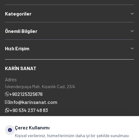
Kategoriler
Önemli Bilgiler
Hızlı Erişim
KARİN SANAT
Adres
İskenderpaşa Mah. Kızanlık Cad. 23/A
+902125325676
info@karinsanat.com
+90 534 237 48 83
Çerez Kullanımı
Sosyal Medya
Kişisel verileriniz, hizmetlerimizin daha iyi bir şekilde sunulması