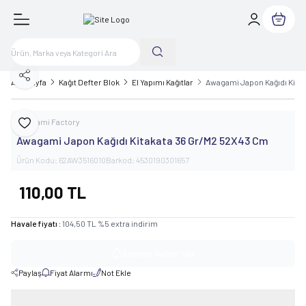
Sepetim
Paylaş
Ana Sayfa
Kağıt Defter Blok
El Yapımı Kağıtlar
Awagami Japon Kağıdı Kita
Awagami Factory
Favoriye Ekle
Awagami Japon Kağıdı Kitakata 36 Gr/M2 52X43 Cm
Ürün Kodu:
62AW3516010
Barkod:
4530190301657
110,00
TL
Havale fiyatı :
104,50
TL
%
5
extra indirim
Gelince Haber Ver
Paylaş
Fiyat Alarmı
Not Ekle