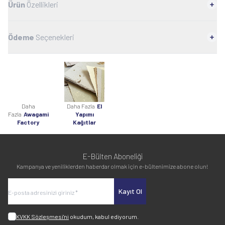
Ürün
Özellikleri
Ödeme
Seçenekleri
Daha
Daha Fazla
El
Fazla
Awagami
Yapımı
Factory
Kağıtlar
E-Bülten Aboneliği
Kampanya ve yeniliklerden haberdar olmak için e-bültenimize abone olun!
Kayıt Ol
KVKK Sözleşmesi'ni
okudum, kabul ediyorum.