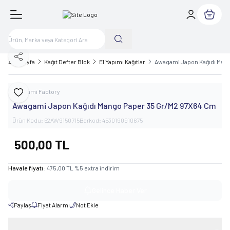
Sepetim
Paylaş
Ana Sayfa
Kağıt Defter Blok
El Yapımı Kağıtlar
Awagami Japon Kağıdı Man
Awagami Factory
Favoriye Ekle
Awagami Japon Kağıdı Mango Paper 35 Gr/M2 97X64 Cm
Ürün Kodu:
62AW9150715
Barkod:
4530190910675
500,00
TL
Havale fiyatı :
475,00
TL
%
5
extra indirim
Gelince Haber Ver
Paylaş
Fiyat Alarmı
Not Ekle