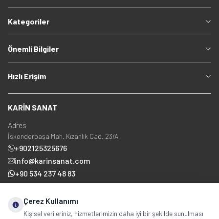
Kategoriler
Önemli Bilgiler
Hızlı Erişim
KARİN SANAT
Adres
İskenderpaşa Mah. Kızanlık Cad. 23/A
+902125325676
info@karinsanat.com
+90 534 237 48 83
Çerez Kullanımı
Sosyal Medya
Kişisel verileriniz, hizmetlerimizin daha iyi bir şekilde sunulması