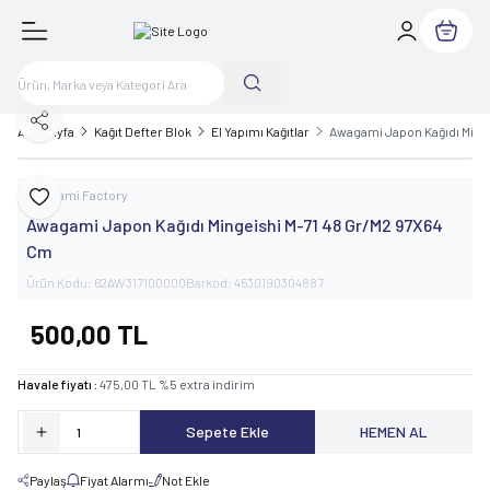
Sepetim
Paylaş
Ana Sayfa
Kağıt Defter Blok
El Yapımı Kağıtlar
Awagami Japon Kağıdı Ming
Awagami Factory
Favoriye Ekle
Awagami Japon Kağıdı Mingeishi M-71 48 Gr/M2 97X64
Cm
Ürün Kodu:
62AW317100000
Barkod:
4530190304887
500,00
TL
Havale fiyatı :
475,00
TL
%
5
extra indirim
Sepete Ekle
HEMEN AL
Paylaş
Fiyat Alarmı
Not Ekle