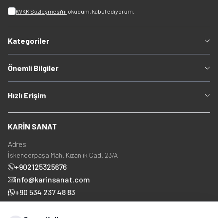
KVKK Sözleşmesi'ni
okudum, kabul ediyorum.
Kategoriler
Önemli Bilgiler
Hızlı Erişim
KARİN SANAT
Adres
İskenderpaşa Mah. Kızanlık Cad. 23/A
+902125325676
info@karinsanat.com
+90 534 237 48 83