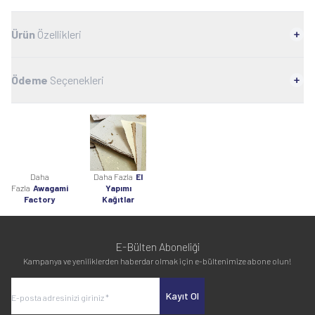
Ürün
Özellikleri
Ödeme
Seçenekleri
Daha
Daha Fazla
El
Fazla
Awagami
Yapımı
Factory
Kağıtlar
E-Bülten Aboneliği
Kampanya ve yeniliklerden haberdar olmak için e-bültenimize abone olun!
Kayıt Ol