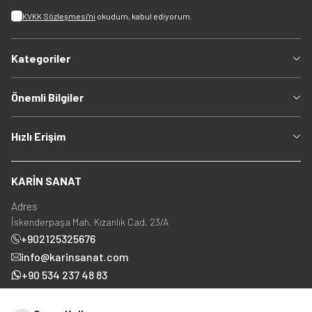
KVKK Sözleşmesi'ni
okudum, kabul ediyorum.
Kategoriler
Önemli Bilgiler
Hızlı Erişim
KARİN SANAT
Adres
İskenderpaşa Mah. Kızanlık Cad. 23/A
+902125325676
info@karinsanat.com
+90 534 237 48 83