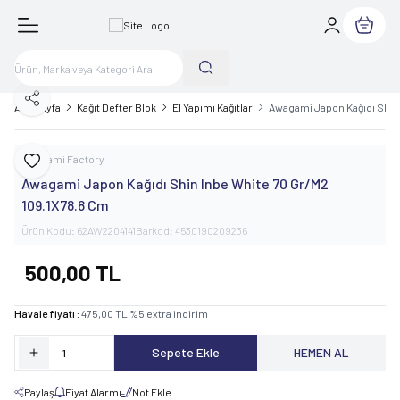
Sepetim
Paylaş
Ana Sayfa
Kağıt Defter Blok
El Yapımı Kağıtlar
Awagami Japon Kağıdı Shin
Awagami Factory
Favoriye Ekle
Awagami Japon Kağıdı Shin Inbe White 70 Gr/M2
109.1X78.8 Cm
Ürün Kodu:
62AW2204141
Barkod:
4530190209236
500,00
TL
Havale fiyatı :
475,00
TL
%
5
extra indirim
Sepete Ekle
HEMEN AL
Paylaş
Fiyat Alarmı
Not Ekle