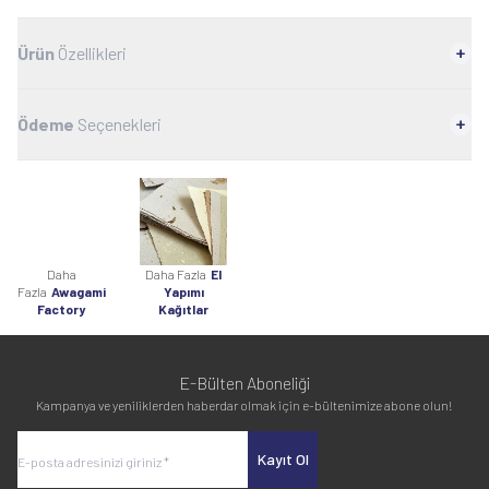
Ürün
Özellikleri
Ödeme
Seçenekleri
Daha
Daha Fazla
El
Fazla
Awagami
Yapımı
Factory
Kağıtlar
E-Bülten Aboneliği
Kampanya ve yeniliklerden haberdar olmak için e-bültenimize abone olun!
Kayıt Ol