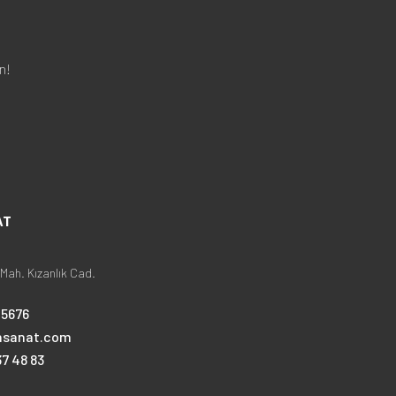
n!
AT
Mah. Kızanlık Cad.
25676
nsanat.com
7 48 83