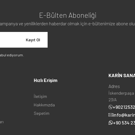
E-Bülten Aboneliği
ampanya ve yeniliklerden haberdar olmak için e-bültenimize abone olu
Kayıt Ol
abul ediyorum.
KARİN SAN
Hızlı Erişim
Adres
İskenderpaşa 
İletişim
23/A
Hakkımızda
+9021253
Sepetim
info@kari
arı
+90 534 23