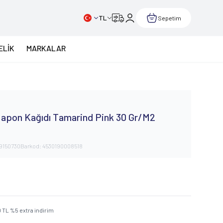
TL
Sepetim
ELİK
MARKALAR
y
apon Kağıdı Tamarind Pink 30 Gr/M2
9150730
Barkod:
4530190008518
0
TL
%
5
extra indirim