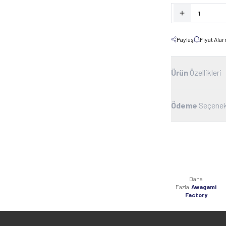
Paylaş
Fiyat Ala
Ürün
Özellikleri
Ödeme
Seçenek
Daha
Fazla
Awagami
Factory