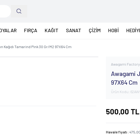
OYALAR
FIRÇA
KAĞIT
SANAT
ÇİZİM
HOBİ
HEDİY
n Kağıdı Tamarind Pink 30 Gr/M2 97X64 Cm
Awagami Factor
Awagami J
97X64 Cm
Ürün Kodu:
62AW
500,00
TL
Havale fiyatı :
475,0