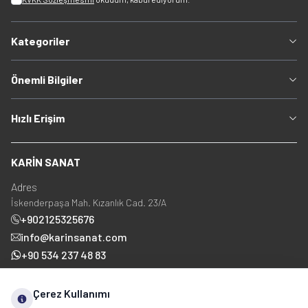
Kategoriler
Önemli Bilgiler
Hızlı Erişim
KARİN SANAT
Adres
İskenderpaşa Mah. Kızanlık Cad. 23/A
+902125325676
info@karinsanat.com
+90 534 237 48 83
Çerez Kullanımı
Sosyal Medya