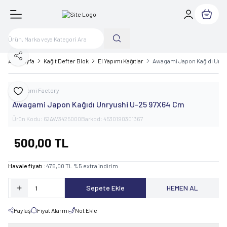
Sepetim
Paylaş
Ana Sayfa
Kağıt Defter Blok
El Yapımı Kağıtlar
Awagami Japon Kağıdı Unr
Awagami Factory
Favoriye Ekle
Awagami Japon Kağıdı Unryushi U-25 97X64 Cm
Ürün Kodu:
62AW3425000
Barkod:
4530190301367
500,00
TL
Havale fiyatı :
475,00
TL
%
5
extra indirim
Sepete Ekle
HEMEN AL
Paylaş
Fiyat Alarmı
Not Ekle