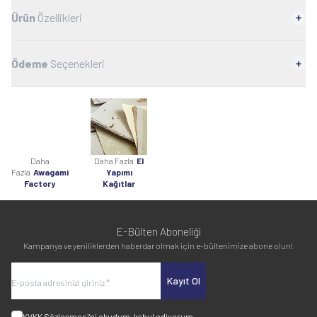
Ürün
Özellikleri
Ödeme
Seçenekleri
Daha
Daha Fazla
El
Fazla
Awagami
Yapımı
Factory
Kağıtlar
E-Bülten Aboneliği
Kampanya ve yeniliklerden haberdar olmak için e-bültenimize abone olun!
Kayıt Ol
KVKK Sözleşmesi'ni
okudum, kabul ediyorum.