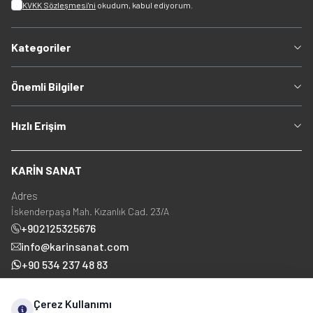
KVKK Sözleşmesi'ni
okudum, kabul ediyorum.
Kategoriler
Önemli Bilgiler
Hızlı Erişim
KARİN SANAT
Adres
İskenderpaşa Mah. Kızanlık Cad. 23/A
+902125325676
info@karinsanat.com
+90 534 237 48 83
Çerez Kullanımı