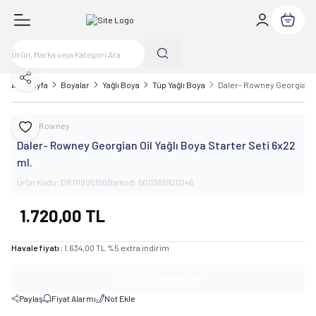
Sepetim
Paylaş
Ana Sayfa
Boyalar
Yağlı Boya
Tüp Yağlı Boya
Daler- Rowney Georgian Oi
Daler Rowney
Favoriye Ekle
Daler- Rowney Georgian Oil Yağlı Boya Starter Seti 6x22
ml.
Ürün Kodu:
DR111900150
Barkod:
5011385920246
1.720,00
TL
Havale fiyatı :
1.634,00
TL
%
5
extra indirim
Gelince Haber Ver
Paylaş
Fiyat Alarmı
Not Ekle