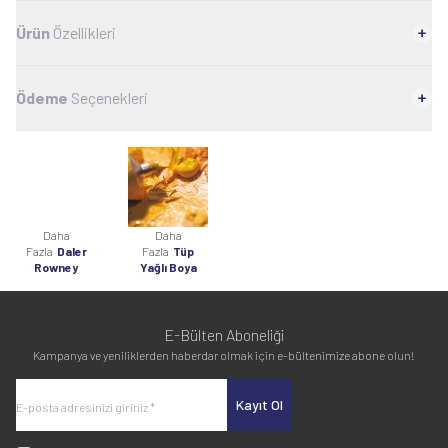
Ürün
Özellikleri
Ödeme
Seçenekleri
Daha
Daha
Fazla
Daler
Fazla
Tüp
Rowney
Yağlı Boya
E-Bülten Aboneliği
Kampanya ve yeniliklerden haberdar olmak için e-bültenimize abone olun!
Kayıt Ol