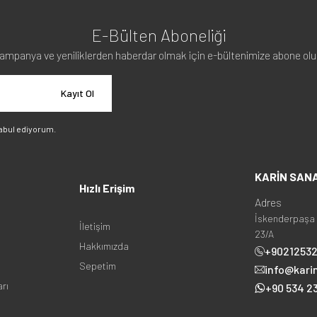
E-Bülten Aboneliği
ampanya ve yeniliklerden haberdar olmak için e-bültenimize abone olu
Kayıt Ol
abul ediyorum.
KARİN SAN
Hızlı Erişim
Adres
İskenderpaşa 
İletişim
23/A
Hakkımızda
+9021253
Sepetim
info@kari
arı
+90 534 23