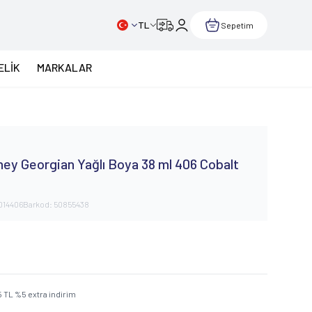
TL
Sepetim
ELİK
MARKALAR
ey Georgian Yağlı Boya 38 ml 406 Cobalt
014406
Barkod:
50855438
5
TL
%
5
extra indirim