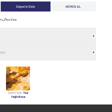
Sepete Ekle
HEMEN AL
rmı
Not Ekle
leri
Daha Fazla
Tüp
Yağlı Boya