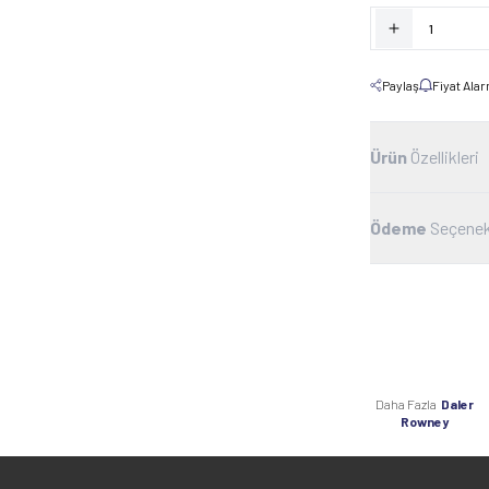
Paylaş
Fiyat Ala
Ürün
Özellikleri
Ödeme
Seçenek
Daha Fazla
Daler
Rowney