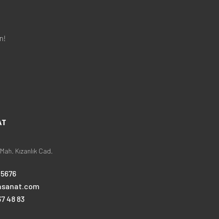
n!
AT
Mah. Kızanlık Cad.
25676
nsanat.com
7 48 83