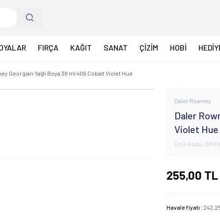
OYALAR
FIRÇA
KAĞIT
SANAT
ÇİZİM
HOBİ
HEDİY
ey Georgian Yağlı Boya 38 ml 406 Cobalt Violet Hue
Daler Rowney
Daler Rown
Violet Hue
Ürün Kodu:
DR111
255,00
TL
Havale fiyatı :
242,2