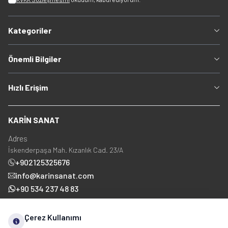
Kategoriler
Önemli Bilgiler
Hızlı Erişim
KARİN SANAT
Adres
İskenderpaşa Mah. Kızanlık Cad. 23/A
+902125325676
info@karinsanat.com
+90 534 237 48 83
Çerez Kullanımı
Sosyal Medya