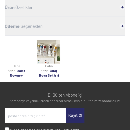
Ürün
Özellikleri
Ödeme
Seçenekleri
Daha
Daha
Fazla
Daler
Fazla
Guaj
Rowney
Boya Setleri
E-Bülten Aboneliği
Kampanya ve yeniliklerden haberdar olmak için e-bültenimize abone olun!
Kayıt Ol
KVKK Sözleşmesi'ni
okudum, kabul ediyorum.