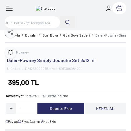
Sepetim
Paylaş
Ana Sayfa
Boyalar
Guaj Boya
Guaj Boya Setleri
Daler-Rowney Simply 
Daler Rowney
Favoriye Ekle
Daler-Rowney Simply Gouache Set 6x12 ml
Ürün Kodu:
DR126600006
Barkod:
5011386084701
395,00
TL
Havale fiyatı :
375,25
TL
%
5
extra indirim
Sepete Ekle
HEMEN AL
Paylaş
Fiyat Alarmı
Not Ekle