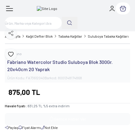
Sepetim
Paylaş
Ana Sayfa
Kağıt Defter Blok
Tabaka Kağıtlar
Suluboya Tabaka Kağıtları
Fabriano
Favoriye Ekle
Fabriano Watercolor Studio Suluboya Blok 300Gr.
20x40cm 20 Yaprak
Ürün Kodu:
FA73612040
Barkod:
8001348174868
875,00
TL
Havale fiyatı :
831,25
TL
%
5
extra indirim
Gelince Haber Ver
Paylaş
Fiyat Alarmı
Not Ekle