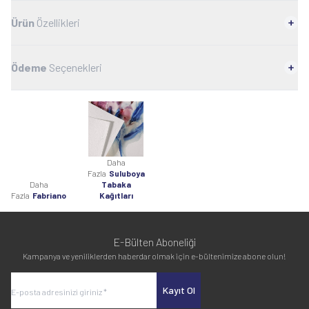
Ürün
Özellikleri
Ödeme
Seçenekleri
Daha
Fazla
Suluboya
Daha
Tabaka
Fazla
Fabriano
Kağıtları
E-Bülten Aboneliği
Kampanya ve yeniliklerden haberdar olmak için e-bültenimize abone olun!
Kayıt Ol