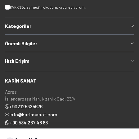
KVKK Sözleşmesi'ni
okudum, kabul ediyorum.
Kategoriler
Önemli Bilgiler
Hızlı Erişim
KARİN SANAT
Adres
İskenderpaşa Mah. Kızanlık Cad. 23/A
+902125325676
info@karinsanat.com
+90 534 237 48 83