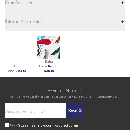
Ürün
Özellikleri
Ödeme
Seçenekleri
Daha
Daha
Fazla
Keçeli
Fazla
Giotto
Kalem
E-Bülten Aboneliği
Kampanya ve yeniliklerden haberdar olmak için e-bültenimize abone olun!
Kayıt Ol
KVKK Sözleşmesi'ni
okudum, kabul ediyorum.