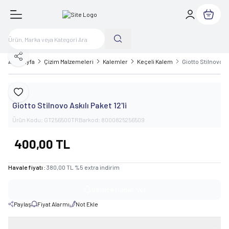
Sepetim
Paylaş
Ana Sayfa
Çizim Malzemeleri
Kalemler
Keçeli Kalem
Giotto Stilnovo Ask
Giotto
Favoriye Ekle
Giotto Stilnovo Askılı Paket 12'li
Ürün Kodu:
GT256500TR
Barkod:
8000825256509
400,00
TL
Havale fiyatı :
380,00
TL
%
5
extra indirim
Gelince Haber Ver
Paylaş
Fiyat Alarmı
Not Ekle