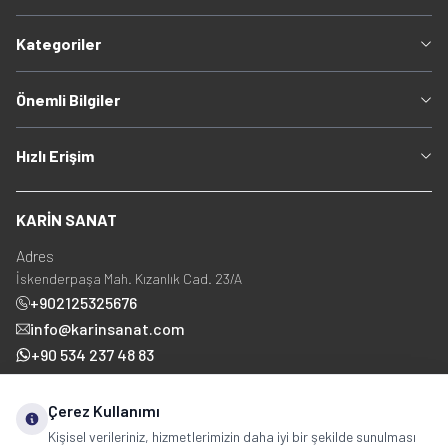
Kategoriler
Önemli Bilgiler
Hızlı Erişim
KARİN SANAT
Adres
İskenderpaşa Mah. Kızanlık Cad. 23/A
+902125325676
info@karinsanat.com
+90 534 237 48 83
Çerez Kullanımı
Sosyal Medya
Kişisel verileriniz, hizmetlerimizin daha iyi bir şekilde sunulması