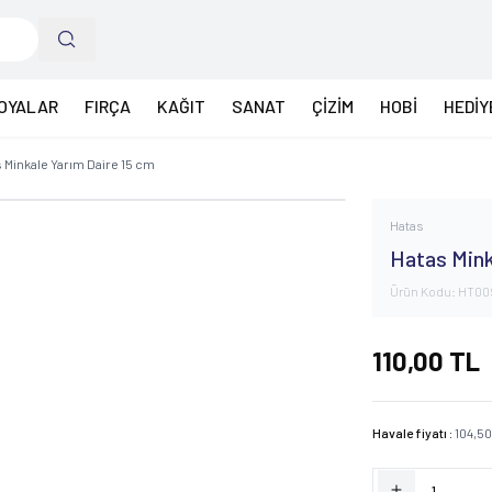
OYALAR
FIRÇA
KAĞIT
SANAT
ÇİZİM
HOBİ
HEDİY
 Minkale Yarım Daire 15 cm
Hatas
Hatas Mink
Ürün Kodu:
HT00
110,00
TL
Havale fiyatı :
104,5