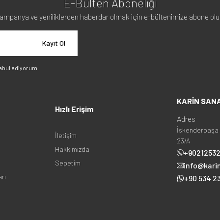
E-Bülten Aboneliği
ampanya ve yeniliklerden haberdar olmak için e-bültenimize abone olu
Kayıt Ol
abul ediyorum.
KARİN SAN
Hızlı Erişim
Adres
İskenderpaşa 
İletişim
23/A
Hakkımızda
+9021253
Sepetim
info@kari
arı
+90 534 23