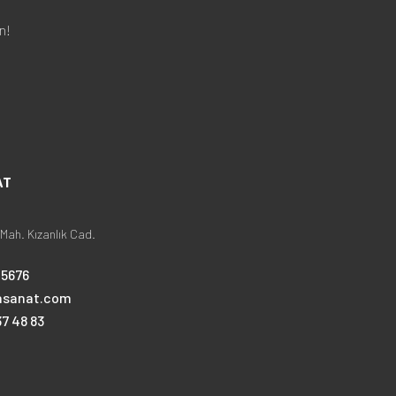
n!
AT
Mah. Kızanlık Cad.
25676
nsanat.com
7 48 83