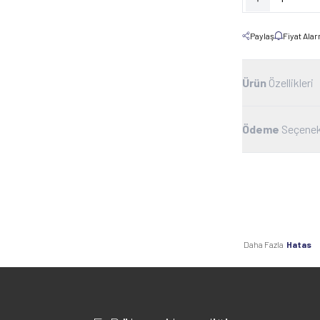
Paylaş
Fiyat Ala
Ürün
Özellikleri
Ödeme
Seçenek
Daha Fazla
Hatas