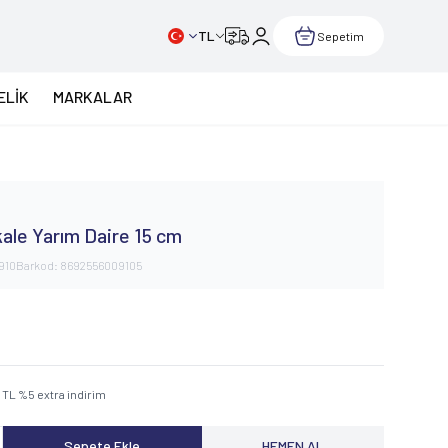
TL
Sepetim
ELİK
MARKALAR
ale Yarım Daire 15 cm
910
Barkod:
8692556009105
0
TL
%
5
extra indirim
Sepete Ekle
HEMEN AL