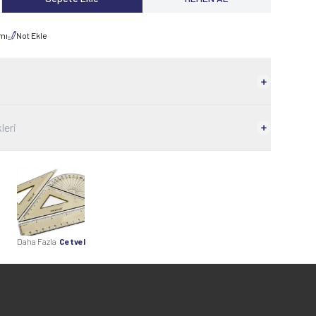
rmı
Not Ekle
leri
Daha Fazla
Cetvel