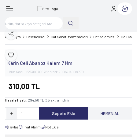
Sepetim
Paylaş
Ana Sayfa
Geleneksel
Hat Sanatı Malzemeleri
Hat Kalemleri
Celi Kale
Karin
Favoriye Ekle
Karin Celi Abanoz Kalem 7 Mm
Ürün Kodu:
6213007097
Barkod:
2006214008779
310,00
TL
Havale fiyatı :
294,50
TL
%
5
extra indirim
Sepete Ekle
HEMEN AL
Paylaş
Fiyat Alarmı
Not Ekle