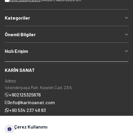
Kategoriler
Önemli Bilgiler
Hızlı Erişim
KARİN SANAT
Adres
İskenderpaşa Mah. Kızanlık Cad. 23/A
+902125325676
info@karinsanat.com
+90 534 237 48 83
Çerez Kullanımı
Sosyal Medya