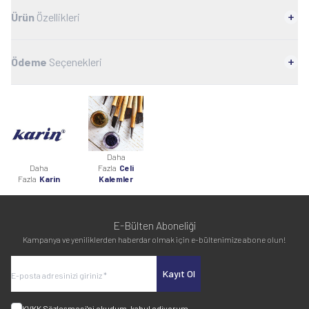
Ürün
Özellikleri
Ödeme
Seçenekleri
Daha
Daha
Fazla
Celi
Fazla
Karin
Kalemler
E-Bülten Aboneliği
Kampanya ve yeniliklerden haberdar olmak için e-bültenimize abone olun!
Kayıt Ol
KVKK Sözleşmesi'ni
okudum, kabul ediyorum.