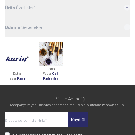
Ürün
Özellikleri
Ödeme
Seçenekleri
Daha
Daha
Fazla
Celi
Fazla
Karin
Kalemler
E-Bülten Aboneliği
Kampanya ve yeniliklerden haberdar olmak için e-bültenimize abone olun!
Kayıt Ol
KVKK Sözleşmesi'ni
okudum, kabul ediyorum.