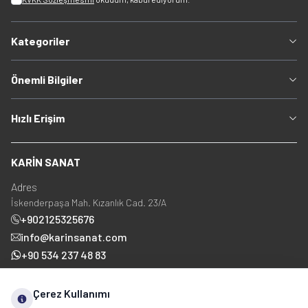
Kategoriler
Önemli Bilgiler
Hızlı Erişim
KARİN SANAT
Adres
İskenderpaşa Mah. Kızanlık Cad. 23/A
+902125325676
info@karinsanat.com
+90 534 237 48 83
Çerez Kullanımı
Sosyal Medya