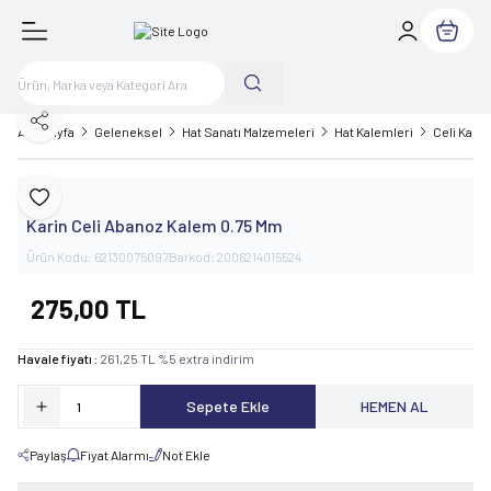
Sepetim
Paylaş
Ana Sayfa
Geleneksel
Hat Sanatı Malzemeleri
Hat Kalemleri
Celi Kale
Karin
Favoriye Ekle
Karin Celi Abanoz Kalem 0.75 Mm
Ürün Kodu:
62130075097
Barkod:
2006214015524
275,00
TL
Havale fiyatı :
261,25
TL
%
5
extra indirim
Sepete Ekle
HEMEN AL
Paylaş
Fiyat Alarmı
Not Ekle