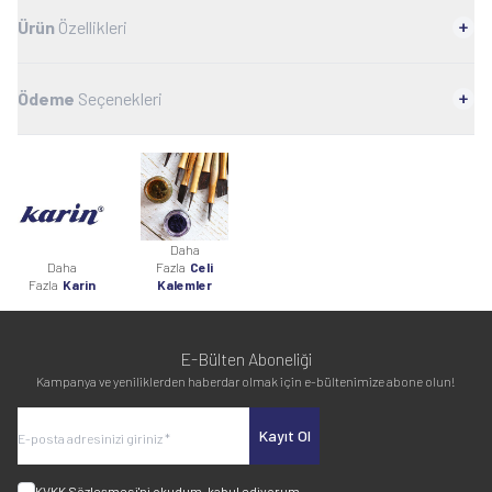
Ürün
Özellikleri
Ödeme
Seçenekleri
Daha
Daha
Fazla
Celi
Fazla
Karin
Kalemler
E-Bülten Aboneliği
Kampanya ve yeniliklerden haberdar olmak için e-bültenimize abone olun!
Kayıt Ol
KVKK Sözleşmesi'ni
okudum, kabul ediyorum.