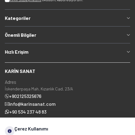
Kategoriler
Önemli Bilgiler
Hızlı Erişim
KARİN SANAT
Adres
İskenderpaşa Mah. Kızanlık Cad. 23/A
+902125325676
info@karinsanat.com
+90 534 237 48 83
Çerez Kullanımı
Sosyal Medya