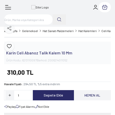
Sepetim
Paylaş
Ana Sayfa
Geleneksel
Hat Sanatı Malzemeleri
Hat Kalemleri
Celi Kale
Karin
Favoriye Ekle
Karin Celi Abanoz Talik Kalem 10 Mm
Ürün Kodu:
6213110097
Barkod:
2006214011052
310,00
TL
Havale fiyatı :
294,50
TL
%
5
extra indirim
Sepete Ekle
HEMEN AL
Paylaş
Fiyat Alarmı
Not Ekle