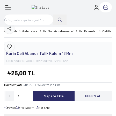
Sepetim
Paylaş
Ana Sayfa
Geleneksel
Hat Sanatı Malzemeleri
Hat Kalemleri
Celi Kale
Karin
Favoriye Ekle
Karin Celi Abanoz Talik Kalem 18 Mm
Ürün Kodu:
6213118097
Barkod:
2006214011632
425,00
TL
Havale fiyatı :
403,75
TL
%
5
extra indirim
Sepete Ekle
HEMEN AL
Paylaş
Fiyat Alarmı
Not Ekle