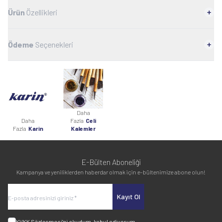
Ürün
Özellikleri
Ödeme
Seçenekleri
Daha
Daha
Fazla
Celi
Fazla
Karin
Kalemler
E-Bülten Aboneliği
Kampanya ve yeniliklerden haberdar olmak için e-bültenimize abone olun!
Kayıt Ol
KVKK Sözleşmesi'ni
okudum, kabul ediyorum.