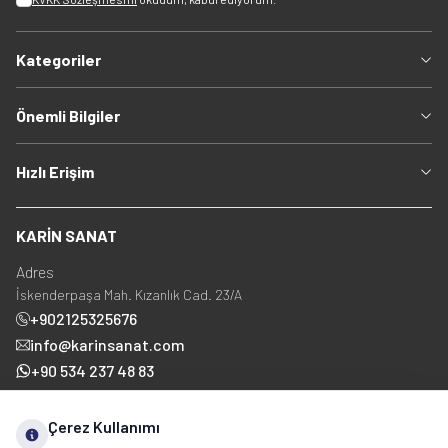
Kategoriler
Önemli Bilgiler
Hızlı Erişim
KARİN SANAT
Adres
İskenderpaşa Mah. Kızanlık Cad. 23/A
+902125325676
info@karinsanat.com
+90 534 237 48 83
Çerez Kullanımı
Sosyal Medya