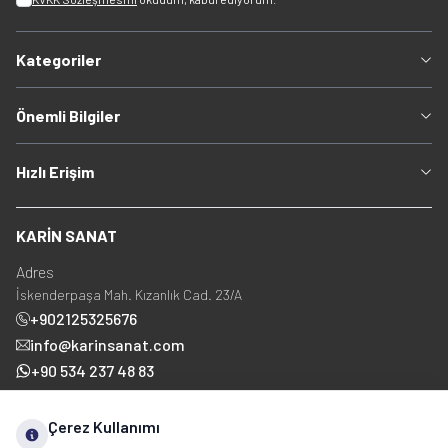
Kategoriler
Önemli Bilgiler
Hızlı Erişim
KARİN SANAT
Adres
İskenderpaşa Mah. Kızanlık Cad. 23/A
+902125325676
info@karinsanat.com
+90 534 237 48 83
Çerez Kullanımı
Sosyal Medya