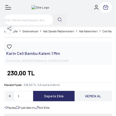
Sepetim
Paylaş
Ana Sayfa
Geleneksel
Hat Sanatı Malzemeleri
Hat Kalemleri
Celi Kale
Karin
Favoriye Ekle
Karin Celi Bambu Kalem 1 Mm
Ürün Kodu:
6214101097
Barkod:
2006214010963
230,00
TL
Havale fiyatı :
218,50
TL
%
5
extra indirim
Sepete Ekle
HEMEN AL
Paylaş
Fiyat Alarmı
Not Ekle