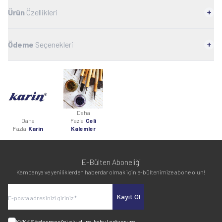
Ürün
Özellikleri
Ödeme
Seçenekleri
Daha
Daha
Fazla
Celi
Fazla
Karin
Kalemler
E-Bülten Aboneliği
Kampanya ve yeniliklerden haberdar olmak için e-bültenimize abone olun!
Kayıt Ol
KVKK Sözleşmesi'ni
okudum, kabul ediyorum.