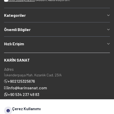
Kategoriler
Önemli Bilgiler
Hızlı Erişim
KARİN SANAT
Adres
İskenderpaşa Mah. Kızanlık Cad. 23/A
+902125325676
info@karinsanat.com
+90 534 237 48 83
Çerez Kullanımı
Sosyal Medya