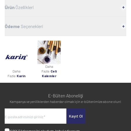
Ürün
Özellikleri
Ödeme
Seçenekleri
Daha
Daha
Fazla
Celi
Fazla
Karin
Kalemler
E-Bülten Aboneliği
Kampanya ve yeniliklerden haberdar olmak için e-bültenimize abone olun!
Kayıt Ol
KVKK Sözleşmesi'ni
okudum, kabul ediyorum.