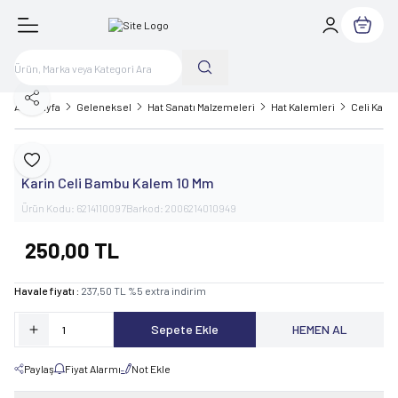
Sepetim
Paylaş
Ana Sayfa
Geleneksel
Hat Sanatı Malzemeleri
Hat Kalemleri
Celi Kale
Karin
Favoriye Ekle
Karin Celi Bambu Kalem 10 Mm
Ürün Kodu:
6214110097
Barkod:
2006214010949
250,00
TL
Havale fiyatı :
237,50
TL
%
5
extra indirim
Sepete Ekle
HEMEN AL
Paylaş
Fiyat Alarmı
Not Ekle