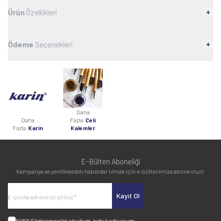
Ürün
Özellikleri
Ödeme
Seçenekleri
Daha
Daha
Fazla
Celi
Fazla
Karin
Kalemler
E-Bülten Aboneliği
Kampanya ve yeniliklerden haberdar olmak için e-bültenimize abone olun!
Kayıt Ol
KVKK Sözleşmesi'ni
okudum, kabul ediyorum.