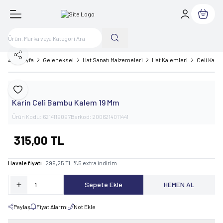
Sepetim
Paylaş
Ana Sayfa
Geleneksel
Hat Sanatı Malzemeleri
Hat Kalemleri
Celi Kale
Karin
Favoriye Ekle
Karin Celi Bambu Kalem 19 Mm
Ürün Kodu:
6214119097
Barkod:
2006214011441
315,00
TL
Havale fiyatı :
299,25
TL
%
5
extra indirim
Sepete Ekle
HEMEN AL
Paylaş
Fiyat Alarmı
Not Ekle