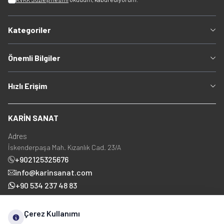
Kategoriler
Önemli Bilgiler
Hızlı Erişim
KARİN SANAT
Adres
İskenderpaşa Mah. Kızanlık Cad. 23/A
+902125325676
info@karinsanat.com
+90 534 237 48 83
Çerez Kullanımı
Sosyal Medya