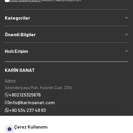
Kategoriler
Önemli Bilgiler
Hızlı Erişim
KARİN SANAT
Adres
İskenderpaşa Mah. Kızanlık Cad. 23/A
+902125325676
info@karinsanat.com
+90 534 237 48 83
Çerez Kullanımı
Sosyal Medya