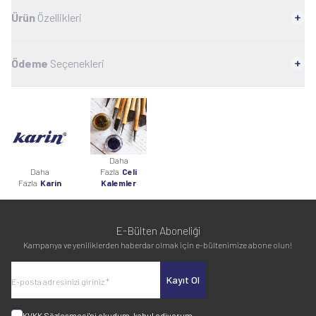
Ürün
Özellikleri
Ödeme
Seçenekleri
Daha
Daha
Fazla
Celi
Fazla
Karin
Kalemler
E-Bülten Aboneliği
Kampanya ve yeniliklerden haberdar olmak için e-bültenimize abone olun!
Kayıt Ol
KVKK Sözleşmesi'ni
okudum, kabul ediyorum.