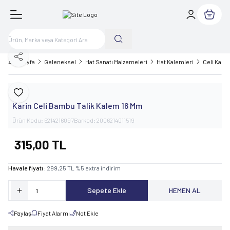
Sepetim
Paylaş
Ana Sayfa
Geleneksel
Hat Sanatı Malzemeleri
Hat Kalemleri
Celi Kale
Karin
Favoriye Ekle
Karin Celi Bambu Talik Kalem 16 Mm
Ürün Kodu:
6214216097
Barkod:
2006214011519
315,00
TL
Havale fiyatı :
299,25
TL
%
5
extra indirim
Sepete Ekle
HEMEN AL
Paylaş
Fiyat Alarmı
Not Ekle