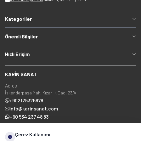
Kategoriler
Önemli Bilgiler
Hızlı Erişim
KARİN SANAT
Adres
İskenderpaşa Mah. Kızanlık Cad. 23/A
+902125325676
info@karinsanat.com
+90 534 237 48 83
Çerez Kullanımı
Sosyal Medya