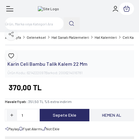
Sepetim
Paylaş
Ana Sayfa
Geleneksel
Hat Sanatı Malzemeleri
Hat Kalemleri
Celi Kale
Karin
Favoriye Ekle
Karin Celi Bambu Talik Kalem 22 Mm
Ürün Kodu:
6214222097
Barkod:
2006214016781
370,00
TL
Havale fiyatı :
351,50
TL
%
5
extra indirim
Sepete Ekle
HEMEN AL
Paylaş
Fiyat Alarmı
Not Ekle