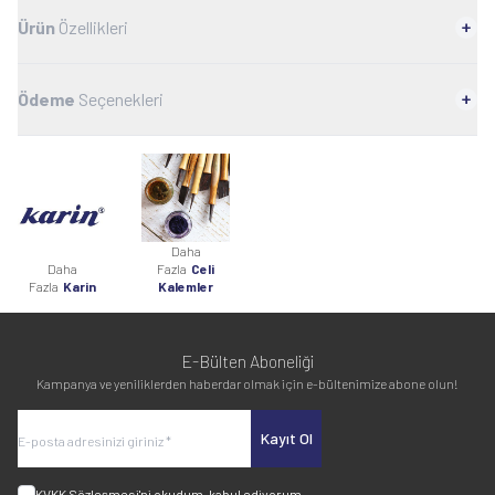
Ürün
Özellikleri
Ödeme
Seçenekleri
Daha
Daha
Fazla
Celi
Fazla
Karin
Kalemler
E-Bülten Aboneliği
Kampanya ve yeniliklerden haberdar olmak için e-bültenimize abone olun!
Kayıt Ol
KVKK Sözleşmesi'ni
okudum, kabul ediyorum.