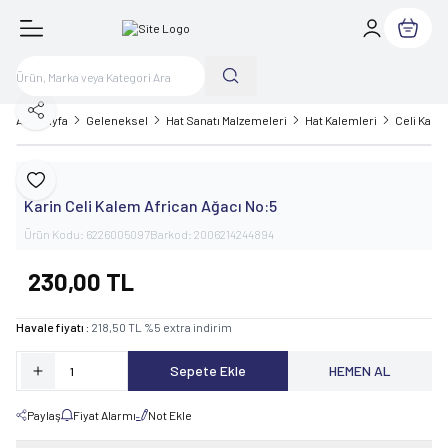
Sepetim
Paylaş
Ana Sayfa
Geleneksel
Hat Sanatı Malzemeleri
Hat Kalemleri
Celi Kale
Karin
Favoriye Ekle
Karin Celi Kalem African Ağacı No:5
Ürün Kodu:
6226005097
Barkod:
2006214244894
230,00
TL
Havale fiyatı :
218,50
TL
%
5
extra indirim
Sepete Ekle
HEMEN AL
Paylaş
Fiyat Alarmı
Not Ekle