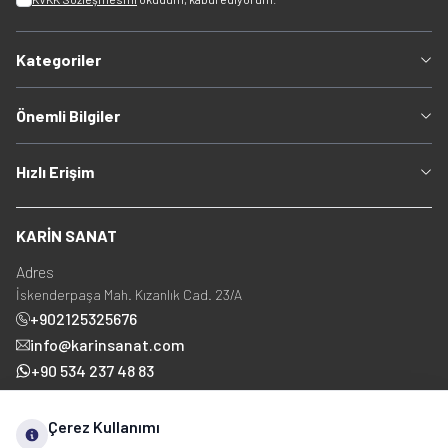
Kategoriler
Önemli Bilgiler
Hızlı Erişim
KARİN SANAT
Adres
İskenderpaşa Mah. Kızanlık Cad. 23/A
+902125325676
info@karinsanat.com
+90 534 237 48 83
Çerez Kullanımı
Sosyal Medya