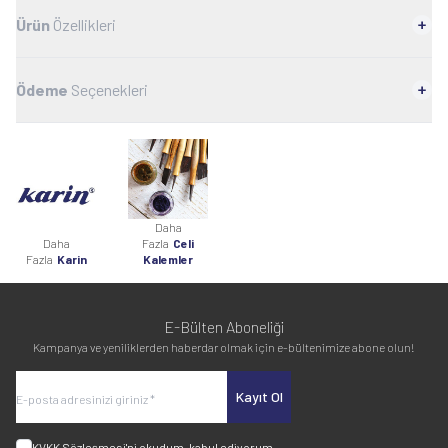
Ürün
Özellikleri
Ödeme
Seçenekleri
Daha
Daha
Fazla
Celi
Fazla
Karin
Kalemler
E-Bülten Aboneliği
Kampanya ve yeniliklerden haberdar olmak için e-bültenimize abone olun!
Kayıt Ol
KVKK Sözleşmesi'ni
okudum, kabul ediyorum.