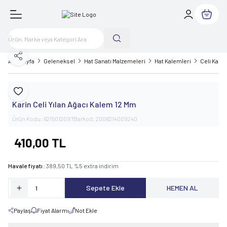
Sepetim
Paylaş
Ana Sayfa
Geleneksel
Hat Sanatı Malzemeleri
Hat Kalemleri
Celi Kale
Karin
Favoriye Ekle
Karin Celi Yılan Ağacı Kalem 12 Mm
Ürün Kodu:
6215012097
Barkod:
2006214009240
410,00
TL
Havale fiyatı :
389,50
TL
%
5
extra indirim
Sepete Ekle
HEMEN AL
Paylaş
Fiyat Alarmı
Not Ekle