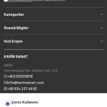
Kategoriler
Önemli Bilgiler
Hızlı Erişim
KARİN SANAT
Adres
İskenderpaşa Mah. Kızanlık Cad. 23/A
+902125325676
info@karinsanat.com
+90 534 237 48 83
Çerez Kullanımı
Sosyal Medya