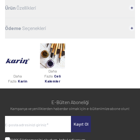
Ürün
Özellikleri
Ödeme
Seçenekleri
Daha
Daha
Fazla
Celi
Fazla
Karin
Kalemler
E-Bülten Aboneliği
Kampanya ve yeniliklerden haberdar olmak için e-bültenimize abone olun!
Kayıt Ol
KVKK Sözleşmesi'ni
okudum, kabul ediyorum.