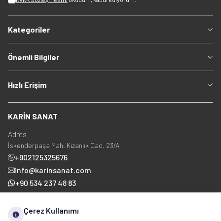
Kategoriler
Önemli Bilgiler
Hızlı Erişim
KARİN SANAT
Adres
İskenderpaşa Mah. Kızanlık Cad. 23/A
+902125325676
info@karinsanat.com
+90 534 237 48 83
Çerez Kullanımı
Sosyal Medya