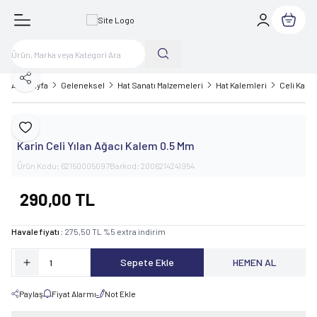
Sepetim
Paylaş
Ana Sayfa
Geleneksel
Hat Sanatı Malzemeleri
Hat Kalemleri
Celi Kale
Karin
Favoriye Ekle
Karin Celi Yılan Ağacı Kalem 0.5 Mm
Ürün Kodu:
62150005097
Barkod:
2006214241954
290,00
TL
Havale fiyatı :
275,50
TL
%
5
extra indirim
Sepete Ekle
HEMEN AL
Paylaş
Fiyat Alarmı
Not Ekle