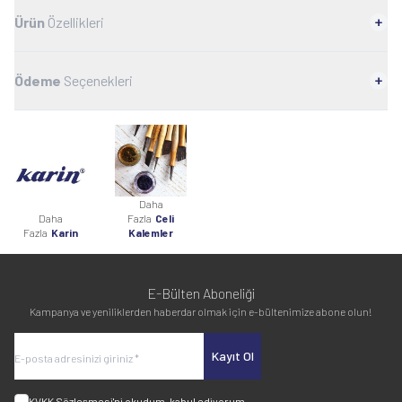
Ürün
Özellikleri
Ödeme
Seçenekleri
Daha
Daha
Fazla
Celi
Fazla
Karin
Kalemler
E-Bülten Aboneliği
Kampanya ve yeniliklerden haberdar olmak için e-bültenimize abone olun!
Kayıt Ol
KVKK Sözleşmesi'ni
okudum, kabul ediyorum.