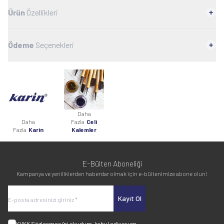
Ürün
Özellikleri
Ödeme
Seçenekleri
Daha
Daha
Fazla
Celi
Fazla
Karin
Kalemler
E-Bülten Aboneliği
Kampanya ve yeniliklerden haberdar olmak için e-bültenimize abone olun!
Kayıt Ol
KVKK Sözleşmesi'ni
okudum, kabul ediyorum.