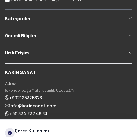
Kategoriler
Önemli Bilgiler
Hızlı Erişim
KARİN SANAT
Adres
İskenderpaşa Mah. Kızanlık Cad. 23/A
+902125325676
info@karinsanat.com
+90 534 237 48 83
Çerez Kullanımı
Sosyal Medya