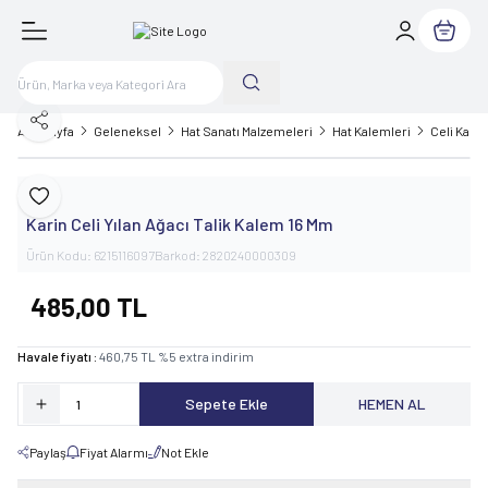
Sepetim
Paylaş
Ana Sayfa
Geleneksel
Hat Sanatı Malzemeleri
Hat Kalemleri
Celi Kale
Karin
Favoriye Ekle
Karin Celi Yılan Ağacı Talik Kalem 16 Mm
Ürün Kodu:
6215116097
Barkod:
2820240000309
485,00
TL
Havale fiyatı :
460,75
TL
%
5
extra indirim
Sepete Ekle
HEMEN AL
Paylaş
Fiyat Alarmı
Not Ekle