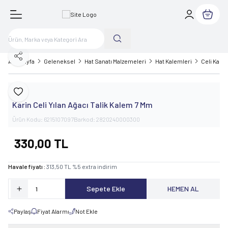
Sepetim
Paylaş
Ana Sayfa
Geleneksel
Hat Sanatı Malzemeleri
Hat Kalemleri
Celi Kale
Karin
Favoriye Ekle
Karin Celi Yılan Ağacı Talik Kalem 7 Mm
Ürün Kodu:
6215107097
Barkod:
2820240000300
330,00
TL
Havale fiyatı :
313,50
TL
%
5
extra indirim
Sepete Ekle
HEMEN AL
Paylaş
Fiyat Alarmı
Not Ekle