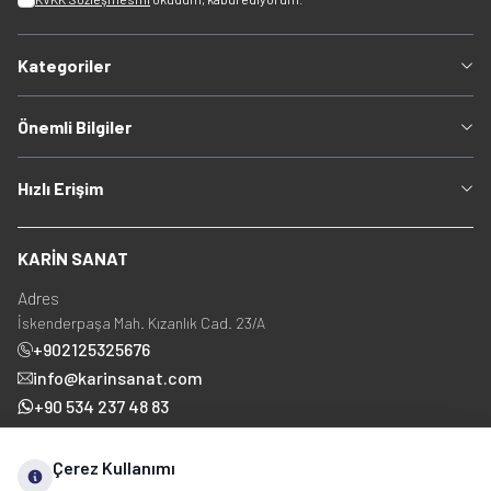
Kategoriler
Önemli Bilgiler
Hızlı Erişim
KARİN SANAT
Adres
İskenderpaşa Mah. Kızanlık Cad. 23/A
+902125325676
info@karinsanat.com
+90 534 237 48 83
Çerez Kullanımı
Sosyal Medya