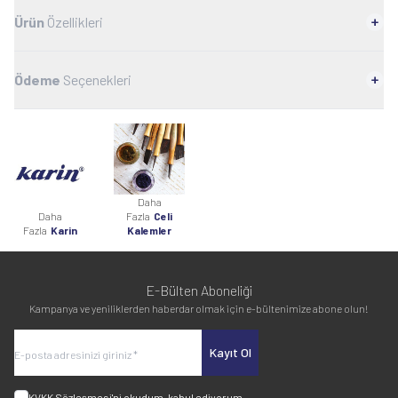
Ürün
Özellikleri
Ödeme
Seçenekleri
Daha
Daha
Fazla
Celi
Fazla
Karin
Kalemler
E-Bülten Aboneliği
Kampanya ve yeniliklerden haberdar olmak için e-bültenimize abone olun!
Kayıt Ol
KVKK Sözleşmesi'ni
okudum, kabul ediyorum.