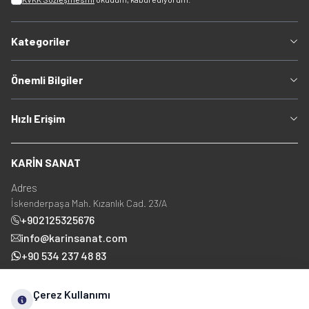
Kategoriler
Önemli Bilgiler
Hızlı Erişim
KARİN SANAT
Adres
İskenderpaşa Mah. Kızanlık Cad. 23/A
+902125325676
info@karinsanat.com
+90 534 237 48 83
Çerez Kullanımı
Sosyal Medya