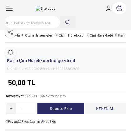
Sepetim
Paylaş
Ana Sayfa
Çizim Malzemeleri
Çizim Mürekkebi
Çini Mürekkebi
Karin Çi
Karin
Favoriye Ekle
Karin Çini Mürekkebi Indigo 45 ml
Ürün Kodu:
6221402045
Barkod:
8699856912593
50,00
TL
Havale fiyatı :
47,50
TL
%
5
extra indirim
Sepete Ekle
HEMEN AL
Paylaş
Fiyat Alarmı
Not Ekle