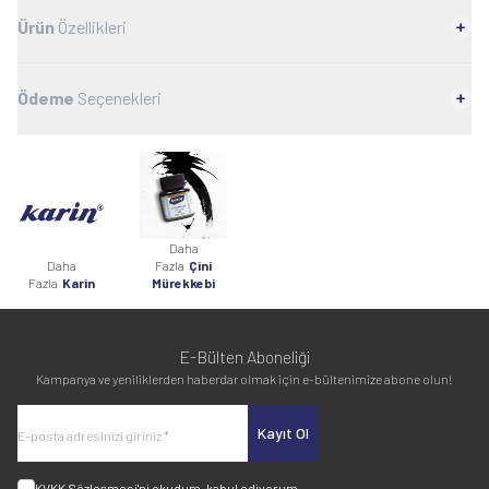
Ürün
Özellikleri
Ödeme
Seçenekleri
Daha
Daha
Fazla
Çini
Fazla
Karin
Mürekkebi
E-Bülten Aboneliği
Kampanya ve yeniliklerden haberdar olmak için e-bültenimize abone olun!
Kayıt Ol
KVKK Sözleşmesi'ni
okudum, kabul ediyorum.