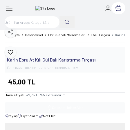
Sepetim
Paylaş
Ana Sayfa
Geleneksel
Ebru Sanatı Malzemeleri
Ebru Fırçası
Karin Ebru
Karin
Favoriye Ekle
Karin Ebru At Kılı Gül Dalı Karıştırma Fırçası
Ürün Kodu:
6112003097
Barkod:
8699856901412
45,00
TL
Havale fiyatı :
42,75
TL
%
5
extra indirim
Gelince Haber Ver
Paylaş
Fiyat Alarmı
Not Ekle