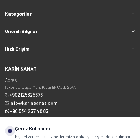
Kategoriler
Önemli Bilgiler
Hızlı Erişim
KARİN SANAT
Adres
İskenderpaşa Mah. Kızanlık Cad. 23/A
+902125325676
info@karinsanat.com
+90 534 237 48 83
Çerez Kullanımı
Sosyal Medya
Kişisel verileriniz, hizmetlerimizin daha iyi bir şekilde sunulması