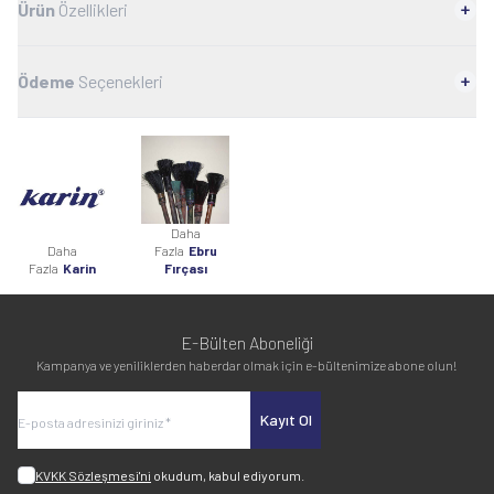
Ürün
Özellikleri
Ödeme
Seçenekleri
Daha
Daha
Fazla
Ebru
Fazla
Karin
Fırçası
E-Bülten Aboneliği
Kampanya ve yeniliklerden haberdar olmak için e-bültenimize abone olun!
Kayıt Ol
KVKK Sözleşmesi'ni
okudum, kabul ediyorum.