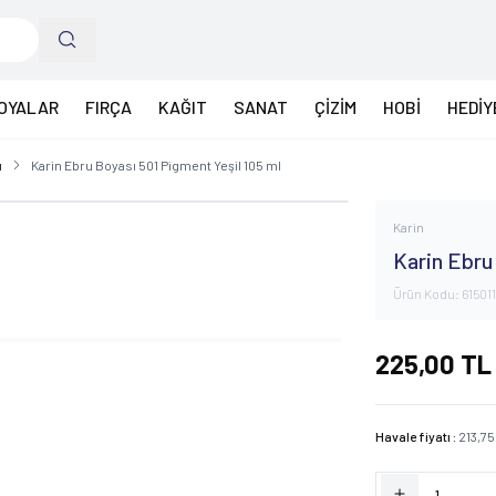
OYALAR
FIRÇA
KAĞIT
SANAT
ÇİZİM
HOBİ
HEDİY
ı
Karin Ebru Boyası 501 Pigment Yeşil 105 ml
Karin
Karin Ebru
Ürün Kodu:
61501
225,00
TL
Havale fiyatı :
213,75