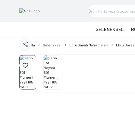
GELENEKSEL
B
Ana Sayfa
Geleneksel
Ebru Sanatı Malzemeleri
Ebru Boyas
Paylaş
Favoriye Ekle