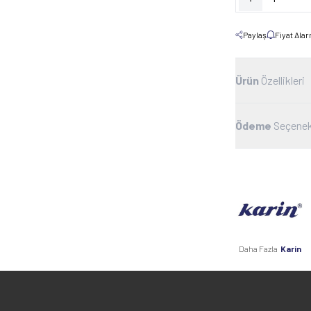
Paylaş
Fiyat Ala
Ürün
Özellikleri
Ödeme
Seçenek
Daha Fazla
Karin