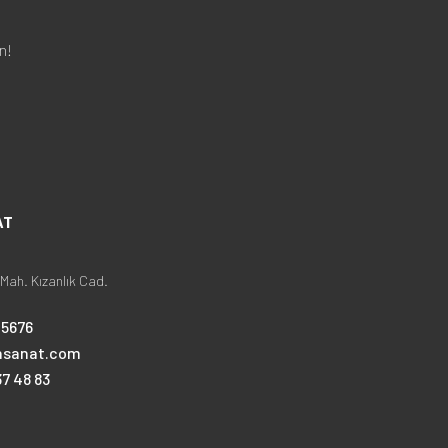
n!
AT
Mah. Kızanlık Cad.
25676
nsanat.com
7 48 83