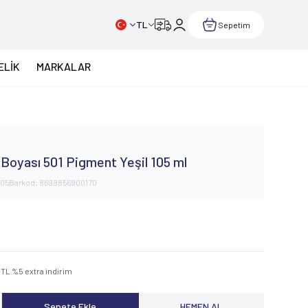
TL
Sepetim
ELİK
MARKALAR
 Boyası 501 Pigment Yeşil 105 ml
105
Barkod:
8699856900170
TL
%
5
extra indirim
Sepete Ekle
HEMEN AL