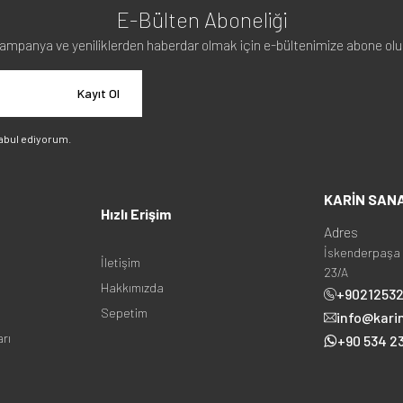
E-Bülten Aboneliği
ampanya ve yeniliklerden haberdar olmak için e-bültenimize abone olu
Kayıt Ol
abul ediyorum.
KARİN SAN
Hızlı Erişim
Adres
İskenderpaşa 
İletişim
23/A
Hakkımızda
+9021253
Sepetim
info@kari
arı
+90 534 23