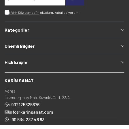
KVKK Sözleşmesi'ni
okudum, kabul ediyorum.
Kategoriler
Önemli Bilgiler
Hızlı Erişim
KARİN SANAT
Adres
İskenderpaşa Mah. Kızanlık Cad. 23/A
+902125325676
info@karinsanat.com
+90 534 237 48 83