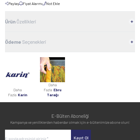
Paylaş
Fiyat Alarmı
Not Ekle
Ürün
Özellikleri
Ödeme
Seçenekleri
Daha
Daha
Fazla
Ebru
Fazla
Karin
Tarağı
E-Bülten Aboneliği
Kampanya ve yeniliklerden haberdar olmak için e-bültenimize abone olun!
Kayıt Ol