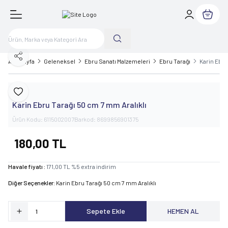
Sepetim
Paylaş
Ana Sayfa
Geleneksel
Ebru Sanatı Malzemeleri
Ebru Tarağı
Karin Ebru
Karin
Favoriye Ekle
Karin Ebru Tarağı 50 cm 7 mm Aralıklı
Ürün Kodu:
6115002007
Barkod:
8699856901375
180,00
TL
Havale fiyatı :
171,00
TL
%
5
extra indirim
Diğer Seçenekler:
Karin Ebru Tarağı 50 cm 7 mm Aralıklı
Sepete Ekle
HEMEN AL