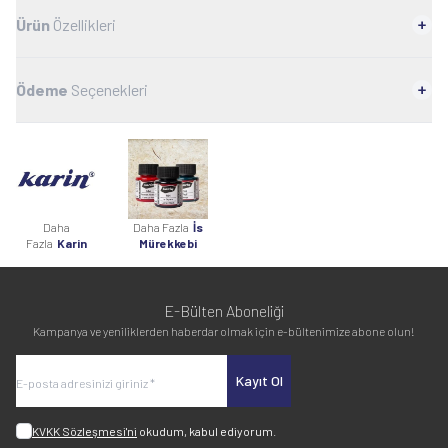
Ürün
Özellikleri
Ödeme
Seçenekleri
Daha
Daha Fazla
İs
Fazla
Karin
Mürekkebi
E-Bülten Aboneliği
Kampanya ve yeniliklerden haberdar olmak için e-bültenimize abone olun!
Kayıt Ol
KVKK Sözleşmesi'ni
okudum, kabul ediyorum.