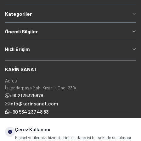
Kategoriler
Önemli Bilgiler
Hızlı Erişim
KARİN SANAT
Adres
İskenderpaşa Mah. Kızanlık Cad. 23/A
+902125325676
info@karinsanat.com
+90 534 237 48 83
Çerez Kullanımı
Sosyal Medya
Kişisel verileriniz, hizmetlerimizin daha iyi bir şekilde sunulması