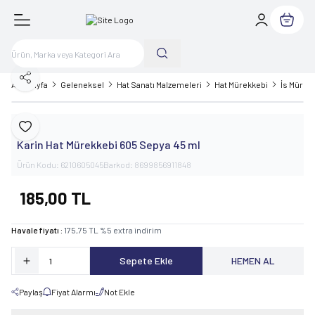
Sepetim
Paylaş
Ana Sayfa
Geleneksel
Hat Sanatı Malzemeleri
Hat Mürekkebi
İs Mürek
Karin
Favoriye Ekle
Karin Hat Mürekkebi 605 Sepya 45 ml
Ürün Kodu:
6210605045
Barkod:
8699856911848
185,00
TL
Havale fiyatı :
175,75
TL
%
5
extra indirim
Sepete Ekle
HEMEN AL
Paylaş
Fiyat Alarmı
Not Ekle