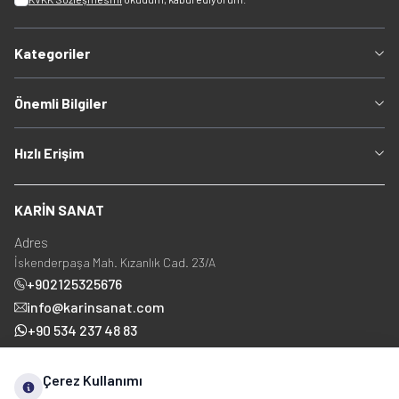
Kategoriler
Önemli Bilgiler
Hızlı Erişim
KARİN SANAT
Adres
İskenderpaşa Mah. Kızanlık Cad. 23/A
+902125325676
info@karinsanat.com
+90 534 237 48 83
Çerez Kullanımı
Sosyal Medya