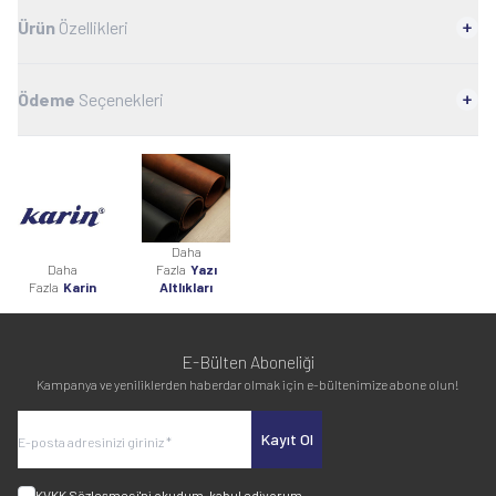
Ürün
Özellikleri
Ödeme
Seçenekleri
Daha
Daha
Fazla
Yazı
Fazla
Karin
Altlıkları
E-Bülten Aboneliği
Kampanya ve yeniliklerden haberdar olmak için e-bültenimize abone olun!
Kayıt Ol
KVKK Sözleşmesi'ni
okudum, kabul ediyorum.