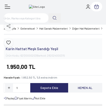
Sepetim
Paylaş
Ana Sayfa
Geleneksel
Hat Sanatı Malzemeleri
Diğer Hat Malzemeleri
Ya
Karin
Favoriye Ekle
Karin Hattat Meşk Sandığı Yeşil
Ürün Kodu:
62130000203
Barkod:
282024000315
1.950,00
TL
Havale fiyatı :
1.852,50
TL
%
5
extra indirim
Sepete Ekle
HEMEN AL
Paylaş
Fiyat Alarmı
Not Ekle