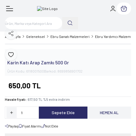
Sepetim
Paylaş
Ana Sayfa
Geleneksel
Ebru Sanatı Malzemeleri
Ebru Yardımcı Malzemele
Karin
Favoriye Ekle
Karin Katı Arap Zamkı 500 Gr
Ürün Kodu:
6118001500
Barkod:
8699856901702
650,00
TL
Havale fiyatı :
617,50
TL
%
5
extra indirim
Sepete Ekle
HEMEN AL
Paylaş
Fiyat Alarmı
Not Ekle