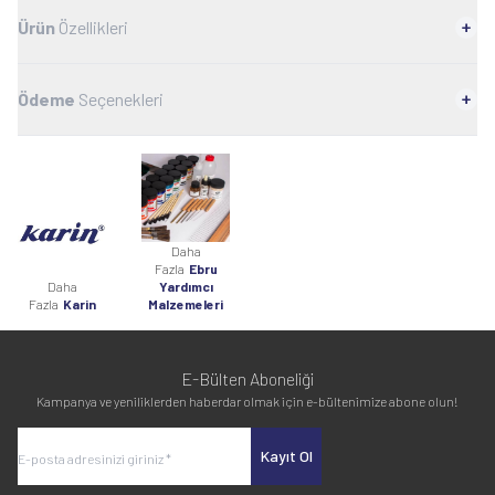
Ürün
Özellikleri
Ödeme
Seçenekleri
Daha
Fazla
Ebru
Daha
Yardımcı
Fazla
Karin
Malzemeleri
E-Bülten Aboneliği
Kampanya ve yeniliklerden haberdar olmak için e-bültenimize abone olun!
Kayıt Ol