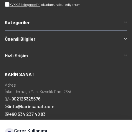
KVKK Sözleşmesi'ni
okudum, kabul ediyorum.
Kategoriler
Önemli Bilgiler
Hızlı Erişim
KARİN SANAT
Adres
İskenderpaşa Mah. Kızanlık Cad. 23/A
+902125325676
info@karinsanat.com
+90 534 237 48 83
Çerez Kullanımı