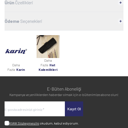
Ürün
Özellikleri
Ödeme
Seçenekleri
Daha
Daha
Fazla
Hat
Fazla
Karin
Kalemlikleri
E-Bülten Aboneliği
Kampanya ve yeniliklerden haberdar olmak için e-bültenimize abone olun!
Kayıt Ol
KVKK Sözleşmesi'ni
okudum, kabul ediyorum.