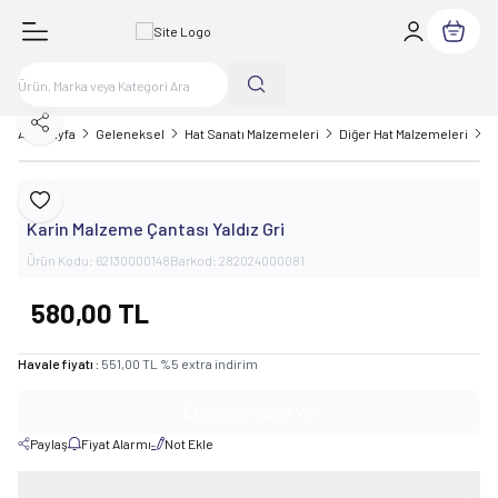
Sepetim
Paylaş
Ana Sayfa
Geleneksel
Hat Sanatı Malzemeleri
Diğer Hat Malzemeleri
H
Karin
Favoriye Ekle
Karin Malzeme Çantası Yaldız Gri
Ürün Kodu:
62130000148
Barkod:
282024000081
580,00
TL
Havale fiyatı :
551,00
TL
%
5
extra indirim
Gelince Haber Ver
Paylaş
Fiyat Alarmı
Not Ekle