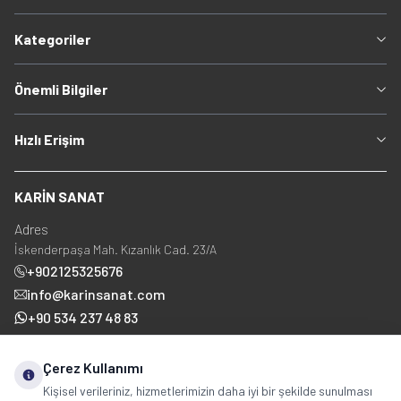
Kategoriler
Önemli Bilgiler
Hızlı Erişim
KARİN SANAT
Adres
İskenderpaşa Mah. Kızanlık Cad. 23/A
+902125325676
info@karinsanat.com
+90 534 237 48 83
Çerez Kullanımı
Sosyal Medya
Kişisel verileriniz, hizmetlerimizin daha iyi bir şekilde sunulması