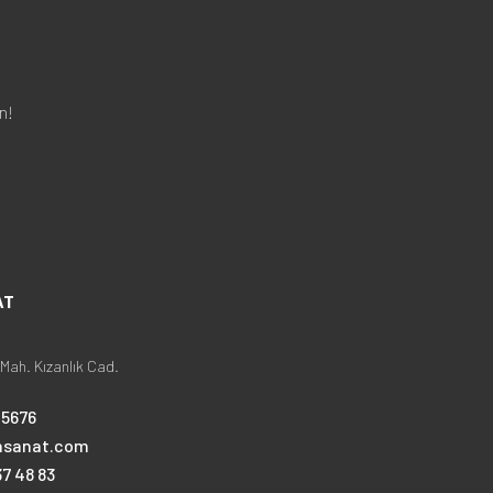
n!
AT
Mah. Kızanlık Cad.
25676
nsanat.com
7 48 83