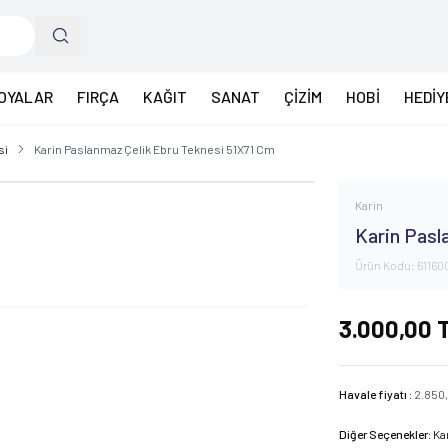
OYALAR
FIRÇA
KAĞIT
SANAT
ÇİZİM
HOBİ
HEDİY
si
Karin Paslanmaz Çelik Ebru Teknesi 51X71 Cm
Karin
Karin Pasl
Ürün Kodu:
61160
3.000,00
Havale fiyatı :
2.850
Diğer Seçenekler:
Ka