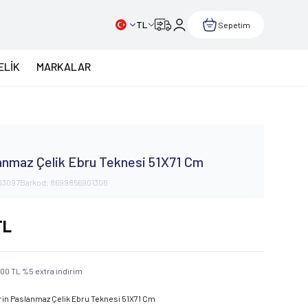
TL
Sepetim
ELİK
MARKALAR
anmaz Çelik Ebru Teknesi 51X71 Cm
03097
Barkod:
8699856901306
TL
,00
TL
%
5
extra indirim
rin Paslanmaz Çelik Ebru Teknesi 51X71 Cm