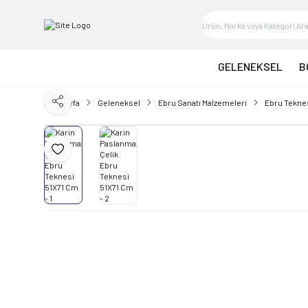
GELENEKSEL
B
Ana Sayfa
Geleneksel
Ebru Sanatı Malzemeleri
Ebru Tekne
Paylaş
Favoriye Ekle