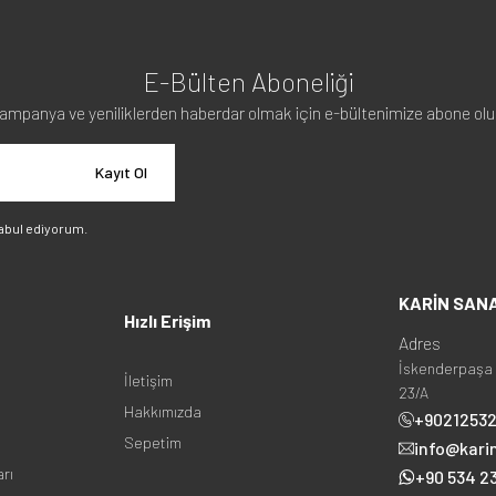
E-Bülten Aboneliği
ampanya ve yeniliklerden haberdar olmak için e-bültenimize abone olu
Kayıt Ol
abul ediyorum.
KARİN SAN
Hızlı Erişim
Adres
İskenderpaşa 
İletişim
23/A
Hakkımızda
+9021253
Sepetim
info@kari
arı
+90 534 23