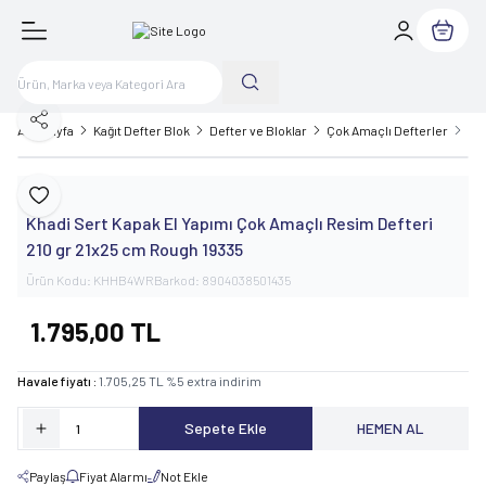
Sepetim
Paylaş
Ana Sayfa
Kağıt Defter Blok
Defter ve Bloklar
Çok Amaçlı Defterler
Kha
Khadi
Favoriye Ekle
Khadi Sert Kapak El Yapımı Çok Amaçlı Resim Defteri
210 gr 21x25 cm Rough 19335
Ürün Kodu:
KHHB4WR
Barkod:
8904038501435
1.795,00
TL
Havale fiyatı :
1.705,25
TL
%
5
extra indirim
Sepete Ekle
HEMEN AL
Paylaş
Fiyat Alarmı
Not Ekle