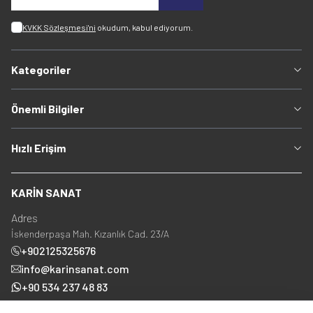
KVKK Sözleşmesi'ni
okudum, kabul ediyorum.
Kategoriler
Önemli Bilgiler
Hızlı Erişim
KARİN SANAT
Adres
İskenderpaşa Mah. Kızanlık Cad. 23/A
+902125325676
info@karinsanat.com
+90 534 237 48 83