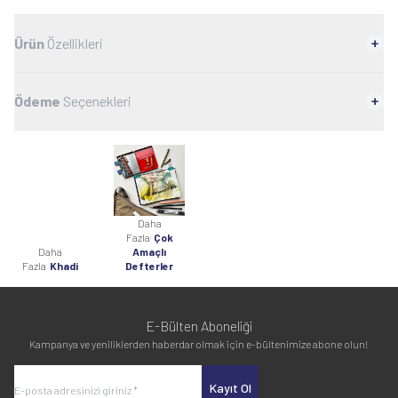
Ürün
Özellikleri
Ödeme
Seçenekleri
Daha
Fazla
Çok
Daha
Amaçlı
Fazla
Khadi
Defterler
E-Bülten Aboneliği
Kampanya ve yeniliklerden haberdar olmak için e-bültenimize abone olun!
Kayıt Ol