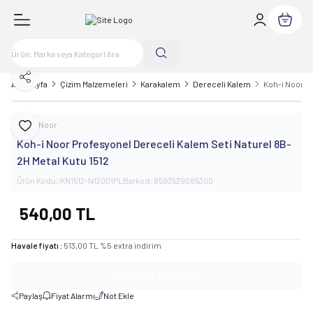
Sepetim
Paylaş
Ana Sayfa
Çizim Malzemeleri
Karakalem
Dereceli Kalem
Koh-i Noor P
Koh-i Noor
Favoriye Ekle
Koh-i Noor Profesyonel Dereceli Kalem Seti Naturel 8B-
2H Metal Kutu 1512
Ürün Kodu:
KN1512-N12001PL
Barkod:
8593539085300
540,00
TL
Havale fiyatı :
513,00
TL
%
5
extra indirim
Gelince Haber Ver
Paylaş
Fiyat Alarmı
Not Ekle