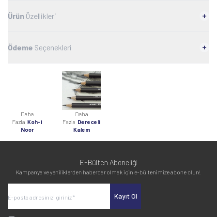
Ürün
Özellikleri
Ödeme
Seçenekleri
Daha
Daha
Fazla
Koh-i
Fazla
Dereceli
Noor
Kalem
E-Bülten Aboneliği
Kampanya ve yeniliklerden haberdar olmak için e-bültenimize abone olun!
Kayıt Ol