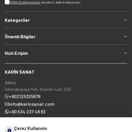
KVKK Sözleşmesi'ni
okudum, kabul ediyorum.
Kategoriler
Önemli Bilgiler
Hızlı Erişim
KARİN SANAT
Adres
İskenderpaşa Mah. Kızanlık Cad. 23/A
+902125325676
info@karinsanat.com
+90 534 237 48 83
Çerez Kullanımı