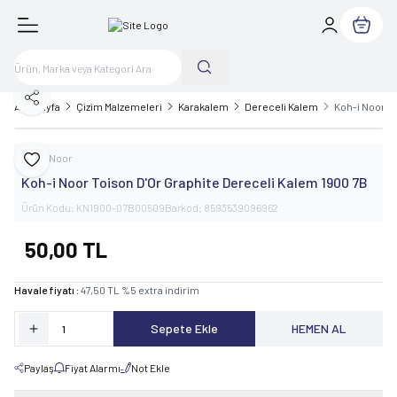
Sepetim
Paylaş
Ana Sayfa
Çizim Malzemeleri
Karakalem
Dereceli Kalem
Koh-i Noor T
Koh-i Noor
Favoriye Ekle
Koh-i Noor Toison D'Or Graphite Dereceli Kalem 1900 7B
Ürün Kodu:
KN1900-07B00509
Barkod:
8593539096962
50,00
TL
Havale fiyatı :
47,50
TL
%
5
extra indirim
Sepete Ekle
HEMEN AL
Paylaş
Fiyat Alarmı
Not Ekle