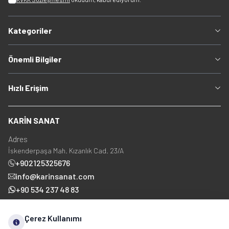
Kategoriler
Önemli Bilgiler
Hızlı Erişim
KARİN SANAT
Adres
İskenderpaşa Mah. Kızanlık Cad. 23/A
+902125325676
info@karinsanat.com
+90 534 237 48 83
Çerez Kullanımı
Sosyal Medya