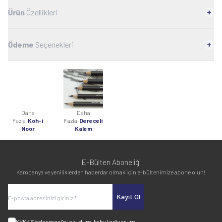
Ürün
Özellikleri
Ödeme
Seçenekleri
Daha
Daha
Fazla
Koh-i
Fazla
Dereceli
Noor
Kalem
E-Bülten Aboneliği
Kampanya ve yeniliklerden haberdar olmak için e-bültenimize abone olun!
Kayıt Ol
KVKK Sözleşmesi'ni
okudum, kabul ediyorum.