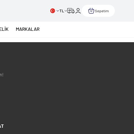
TL
Sepetim
ELİK
MARKALAR
n!
AT