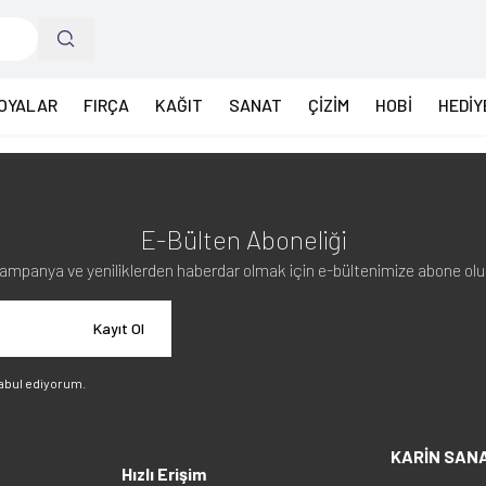
OYALAR
FIRÇA
KAĞIT
SANAT
ÇİZİM
HOBİ
HEDİY
E-Bülten Aboneliği
ampanya ve yeniliklerden haberdar olmak için e-bültenimize abone olu
Kayıt Ol
abul ediyorum.
KARİN SAN
Hızlı Erişim