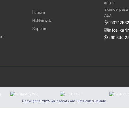
Adres
İskenderpaşa 
İletişim
23/A
Hakkımızda
+9021253
Sepetim
info@kari
arı
+90 534 23
Copyright © 2025 karinsanat.com Tüm Hakları Saklıdır.