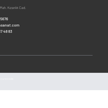
Mah. Kızanlık Cad.
25676
nsanat.com
7 48 83