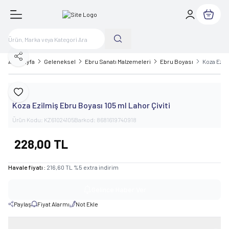
Sepetim
Paylaş
Ana Sayfa
Geleneksel
Ebru Sanatı Malzemeleri
Ebru Boyası
Koza Ezil
Koza
Favoriye Ekle
Koza Ezilmiş Ebru Boyası 105 ml Lahor Çiviti
Ürün Kodu:
KZ61024105
Barkod:
8681619740918
228,00
TL
Havale fiyatı :
216,60
TL
%
5
extra indirim
Gelince Haber Ver
Paylaş
Fiyat Alarmı
Not Ekle