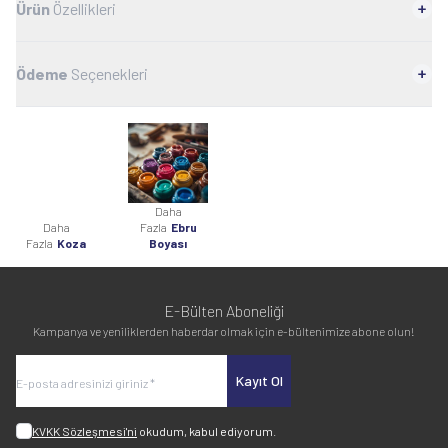
Ürün
Özellikleri
Ödeme
Seçenekleri
Daha
Daha
Fazla
Ebru
Fazla
Koza
Boyası
E-Bülten Aboneliği
Kampanya ve yeniliklerden haberdar olmak için e-bültenimize abone olun!
Kayıt Ol
KVKK Sözleşmesi'ni
okudum, kabul ediyorum.