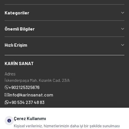
Kategoriler
Önemli Bilgiler
Hızlı Erişim
KARİN SANAT
Adres
İskenderpaşa Mah. Kızanlık Cad. 23/A
+902125325676
info@karinsanat.com
+90 534 237 48 83
Çerez Kullanımı
Sosyal Medya
Kişisel verileriniz, hizmetlerimizin daha iyi bir şekilde sunulması