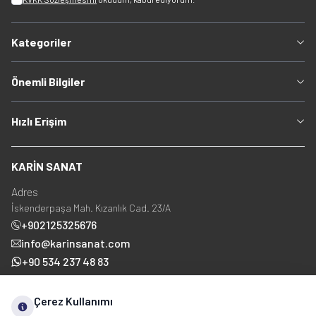
Kategoriler
Önemli Bilgiler
Hızlı Erişim
KARİN SANAT
Adres
İskenderpaşa Mah. Kızanlık Cad. 23/A
+902125325676
info@karinsanat.com
+90 534 237 48 83
Çerez Kullanımı
Sosyal Medya