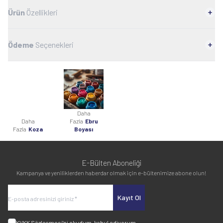
Ürün
Özellikleri
Ödeme
Seçenekleri
Daha
Daha
Fazla
Ebru
Fazla
Koza
Boyası
E-Bülten Aboneliği
Kampanya ve yeniliklerden haberdar olmak için e-bültenimize abone olun!
Kayıt Ol
KVKK Sözleşmesi'ni
okudum, kabul ediyorum.