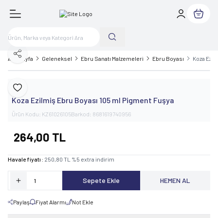
Sepetim
Paylaş
Ana Sayfa
Geleneksel
Ebru Sanatı Malzemeleri
Ebru Boyası
Koza Ezil
Koza
Favoriye Ekle
Koza Ezilmiş Ebru Boyası 105 ml Pigment Fuşya
Ürün Kodu:
KZ61026105
Barkod:
8681619740956
264,00
TL
Havale fiyatı :
250,80
TL
%
5
extra indirim
Sepete Ekle
HEMEN AL
Paylaş
Fiyat Alarmı
Not Ekle