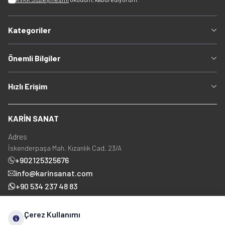
Kategoriler
Önemli Bilgiler
Hızlı Erişim
KARİN SANAT
Adres
İskenderpaşa Mah. Kızanlık Cad. 23/A
+902125325676
info@karinsanat.com
+90 534 237 48 83
Çerez Kullanımı
Sosyal Medya