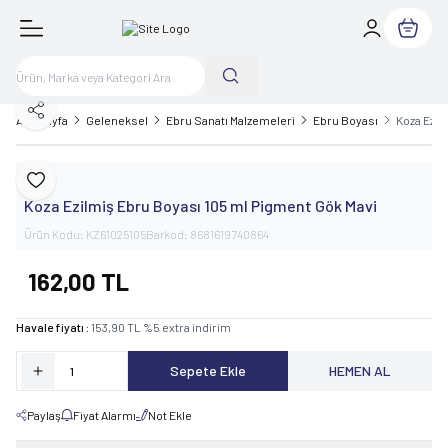
Sepetim
Paylaş
Ana Sayfa
Geleneksel
Ebru Sanatı Malzemeleri
Ebru Boyası
Koza Ezil
Koza
Favoriye Ekle
Koza Ezilmiş Ebru Boyası 105 ml Pigment Gök Mavi
Ürün Kodu:
KZ61025105
Barkod:
8681619740864
162,00
TL
Havale fiyatı :
153,90
TL
%
5
extra indirim
Sepete Ekle
HEMEN AL
Paylaş
Fiyat Alarmı
Not Ekle