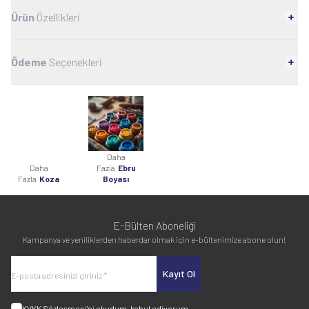
Ürün
Özellikleri
Ödeme
Seçenekleri
Daha
Daha
Fazla
Ebru
Fazla
Koza
Boyası
E-Bülten Aboneliği
Kampanya ve yeniliklerden haberdar olmak için e-bültenimize abone olun!
Kayıt Ol
KVKK Sözleşmesi'ni
okudum, kabul ediyorum.