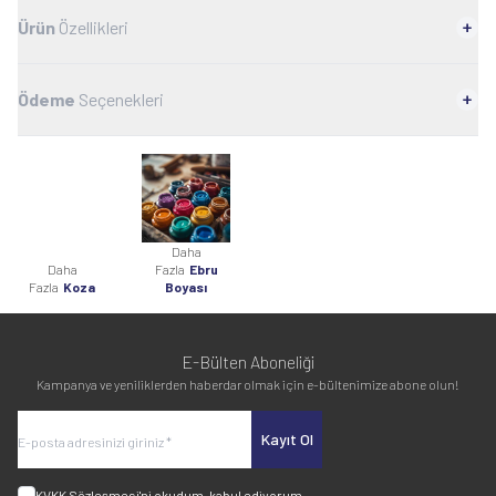
Ürün
Özellikleri
Ödeme
Seçenekleri
Daha
Daha
Fazla
Ebru
Fazla
Koza
Boyası
E-Bülten Aboneliği
Kampanya ve yeniliklerden haberdar olmak için e-bültenimize abone olun!
Kayıt Ol
KVKK Sözleşmesi'ni
okudum, kabul ediyorum.