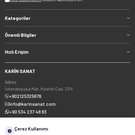
Kategoriler
Önemli Bilgiler
Hızlı Erişim
KARİN SANAT
Adres
İskenderpaşa Mah. Kızanlık Cad. 23/A
+902125325676
info@karinsanat.com
+90 534 237 48 83
Çerez Kullanımı
Sosyal Medya