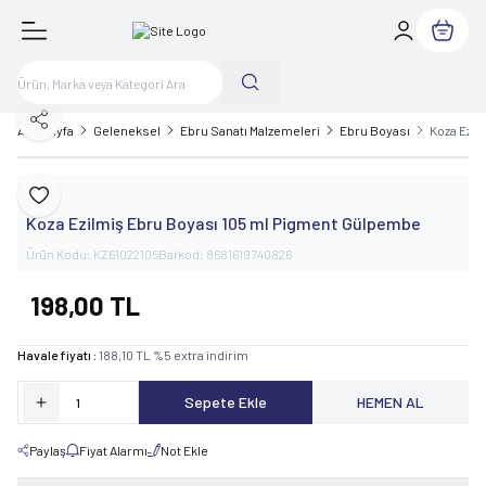
Sepetim
Paylaş
Ana Sayfa
Geleneksel
Ebru Sanatı Malzemeleri
Ebru Boyası
Koza Ezil
Koza
Favoriye Ekle
Koza Ezilmiş Ebru Boyası 105 ml Pigment Gülpembe
Ürün Kodu:
KZ61022105
Barkod:
8681619740826
198,00
TL
Havale fiyatı :
188,10
TL
%
5
extra indirim
Sepete Ekle
HEMEN AL
Paylaş
Fiyat Alarmı
Not Ekle