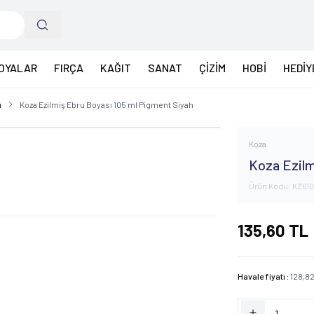
OYALAR
FIRÇA
KAĞIT
SANAT
ÇİZİM
HOBİ
HEDİY
ı
Koza Ezilmiş Ebru Boyası 105 ml Pigment Siyah
Koza
Koza Ezilm
Ürün Kodu:
KZ610
135,60
TL
Havale fiyatı :
128,8