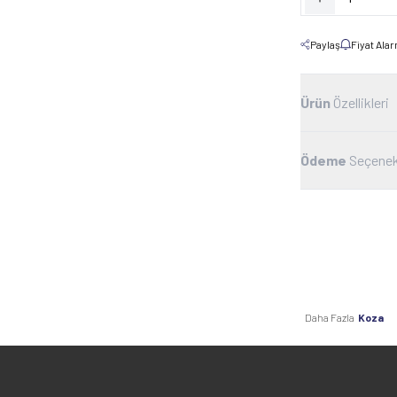
Paylaş
Fiyat Ala
Ürün
Özellikleri
Ödeme
Seçenek
Daha Fazla
Koza