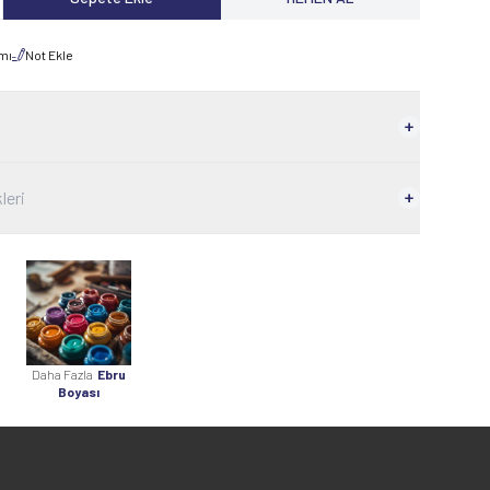
rmı
Not Ekle
leri
Daha Fazla
Ebru
Boyası