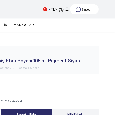
TL
Sepetim
ELİK
MARKALAR
iş Ebru Boyası 105 ml Pigment Siyah
02105
Barkod:
8681619740697
2
TL
%
5
extra indirim
Sepete Ekle
HEMEN AL