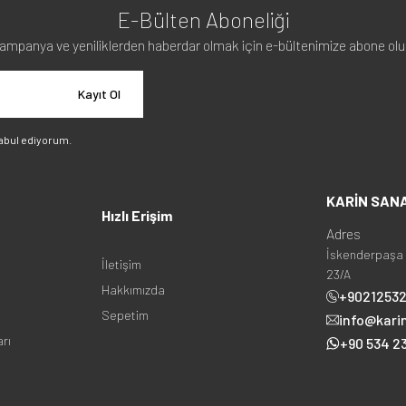
E-Bülten Aboneliği
ampanya ve yeniliklerden haberdar olmak için e-bültenimize abone olu
Kayıt Ol
abul ediyorum.
KARİN SAN
Hızlı Erişim
Adres
İskenderpaşa 
İletişim
23/A
Hakkımızda
+9021253
Sepetim
info@kari
arı
+90 534 23