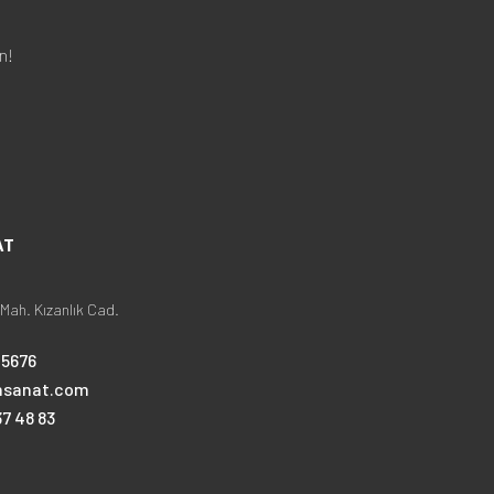
n!
AT
Mah. Kızanlık Cad.
25676
nsanat.com
7 48 83