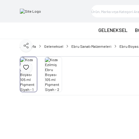
GELENEKSEL
B
Ana Sayfa
Geleneksel
Ebru Sanatı Malzemeleri
Ebru Boyas
Paylaş
Favoriye Ekle